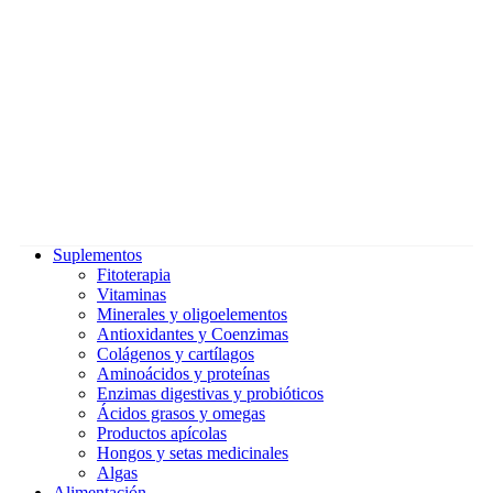
Suplementos
Fitoterapia
Vitaminas
Minerales y oligoelementos
Antioxidantes y Coenzimas
Colágenos y cartílagos
Aminoácidos y proteínas
Enzimas digestivas y probióticos
Ácidos grasos y omegas
Productos apícolas
Hongos y setas medicinales
Algas
Alimentación