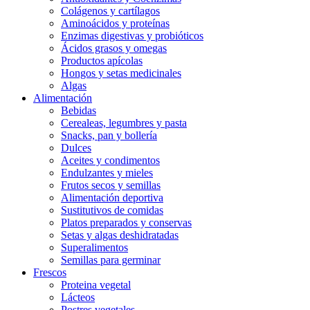
Colágenos y cartílagos
Aminoácidos y proteínas
Enzimas digestivas y probióticos
Ácidos grasos y omegas
Productos apícolas
Hongos y setas medicinales
Algas
Alimentación
Bebidas
Cerealeas, legumbres y pasta
Snacks, pan y bollería
Dulces
Aceites y condimentos
Endulzantes y mieles
Frutos secos y semillas
Alimentación deportiva
Sustitutivos de comidas
Platos preparados y conservas
Setas y algas deshidratadas
Superalimentos
Semillas para germinar
Frescos
Proteina vegetal
Lácteos
Postres vegetales