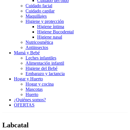
Cuidado del oído
Cuidado facial
Cuidado capilar
Maquillajes
Higiene y protección
Higiene íntima
Higiene Bucodental
Higiene nasal
Nutricosmética
Antiinsectos
Mamá y Bebé
Leches infantiles
Alimentación infantil
Higiene del Bebé
Embarazo y lactancia
Hogar y Huerto
Hogar y cocina
Mascotas
Huerto
¿Quiénes somos?
OFERTAS
Labcatal