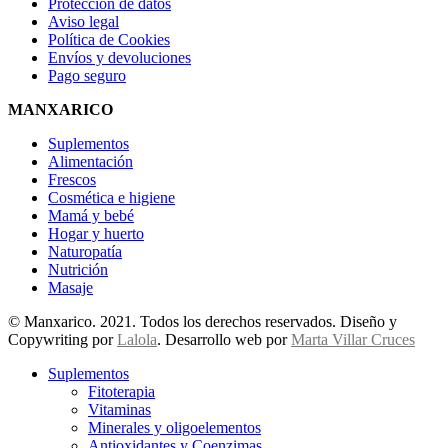
Protección de datos
Aviso legal
Política de Cookies
Envíos y devoluciones
Pago seguro
MANXARICO
Suplementos
Alimentación
Frescos
Cosmética e higiene
Mamá y bebé
Hogar y huerto
Naturopatía
Nutrición
Masaje
© Manxarico. 2021. Todos los derechos reservados. Diseño y
Copywriting por
Lalola
. Desarrollo web por
Marta Villar Cruces
Suplementos
Fitoterapia
Vitaminas
Minerales y oligoelementos
Antioxidantes y Coenzimas