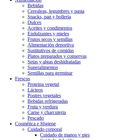
Bebidas
Cerealeas, legumbres y pasta
Snacks, pan y bollería
Dulces
Aceites y condimentos
Endulzantes y mieles
Frutos secos y semillas
Alimentación deportiva
Sustitutivos de comidas
Platos preparados y conservas
Setas y algas deshidratadas
Superalimentos
Semillas para germinar
Frescos
Proteina vegetal
Lácteos
Postres vegetales
Bebidas refrigeradas
Fruta y verdura
Carne y charcuteria
Pescado
Cosmética e Higiene
Cuidado corporal
Cuidado de manos y pies