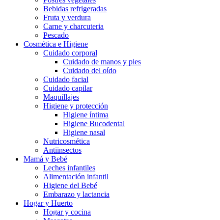
Bebidas refrigeradas
Fruta y verdura
Carne y charcuteria
Pescado
Cosmética e Higiene
Cuidado corporal
Cuidado de manos y pies
Cuidado del oído
Cuidado facial
Cuidado capilar
Maquillajes
Higiene y protección
Higiene íntima
Higiene Bucodental
Higiene nasal
Nutricosmética
Antiinsectos
Mamá y Bebé
Leches infantiles
Alimentación infantil
Higiene del Bebé
Embarazo y lactancia
Hogar y Huerto
Hogar y cocina