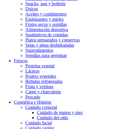
Snacks, pan y bollería
Dulces
Aceites y condimentos
Endulzantes y mieles
Frutos secos y semillas
Alimentación deportiva
Sustitutivos de comidas
Platos preparados y conservas
Setas y algas deshidratadas
Superalimentos
Semillas para germinar
Frescos
Proteina vegetal
Lácteos
Postres vegetales
Bebidas refrigeradas
Fruta y verdura
Carne y charcuteria
Pescado
Cosmética e Higiene
Cuidado corporal
Cuidado de manos y pies
Cuidado del oído
Cuidado facial
Cuidado capilar