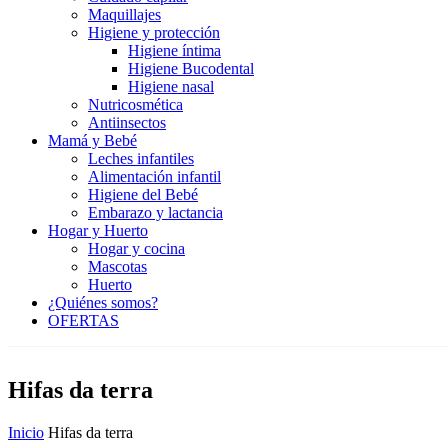
Maquillajes
Higiene y protección
Higiene íntima
Higiene Bucodental
Higiene nasal
Nutricosmética
Antiinsectos
Mamá y Bebé
Leches infantiles
Alimentación infantil
Higiene del Bebé
Embarazo y lactancia
Hogar y Huerto
Hogar y cocina
Mascotas
Huerto
¿Quiénes somos?
OFERTAS
Hifas da terra
Inicio
Hifas da terra