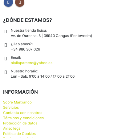
0
out of 5
7,49
€
JABÓN DE ALEPO ZANABILI 20% DE LAUREL 150 G
¿DÓNDE ESTAMOS?
0
out of 5
8,49
€
Nuestra tienda física:
Av. de Ourense, 3 | 36940 Cangas (Pontevedra)
¿Hablamos?:
+34 986 307 026
Email:
olallaparcero@yahoo.es
Nuestro horario:
Lun - Sab: 9:00 a 14:00 / 17:00 a 21:00
INFORMACIÓN
Sobre Manxarico
Servicios
Contacta con nosotros
Términos y condiciones
Protección de datos
Aviso legal
Política de Cookies