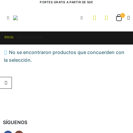
PORTES GRATIS A PARTIR DE 50€
Inicio
Aliments Onyar
No se encontraron productos que concuerden con
la selección.
Pro-Tik Inmuno 30 Cápsulas Espadiet
0
out of 5
20,49
€
SÍGUENOS
ALGAS Y SETAS ALGAMAR 100 g