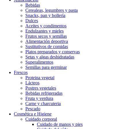
Bebidas
Cerealeas, legumbres y pasta
Snacks, pan y bollería
Dulces
Aceites y condimentos
Endulzantes y mieles
Frutos secos y semillas
Alimentación deportiva
Sustitutivos de comidas
Platos preparados y conservas
Setas y algas deshidratadas
Superalimentos
Semillas para germinar
Frescos
Proteina vegetal
Lácteos
Postres vegetales
Bebidas refrigeradas
Fruta y verdura
Carne y charcuteria
Pescado
Cosmética e Higiene
Cuidado corporal
Cuidado de manos y pies