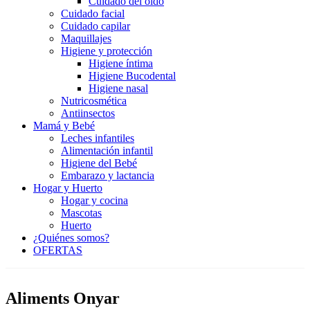
Cuidado del oído
Cuidado facial
Cuidado capilar
Maquillajes
Higiene y protección
Higiene íntima
Higiene Bucodental
Higiene nasal
Nutricosmética
Antiinsectos
Mamá y Bebé
Leches infantiles
Alimentación infantil
Higiene del Bebé
Embarazo y lactancia
Hogar y Huerto
Hogar y cocina
Mascotas
Huerto
¿Quiénes somos?
OFERTAS
Aliments Onyar