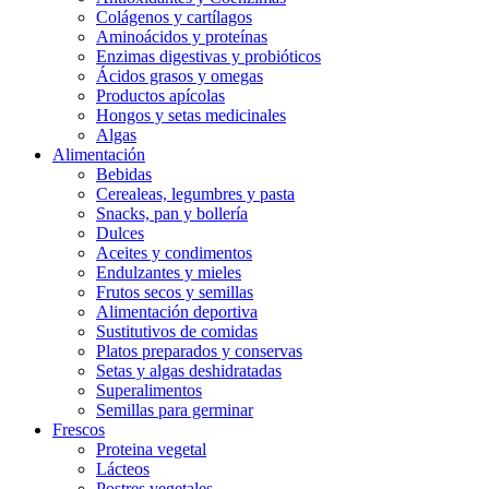
Colágenos y cartílagos
Aminoácidos y proteínas
Enzimas digestivas y probióticos
Ácidos grasos y omegas
Productos apícolas
Hongos y setas medicinales
Algas
Alimentación
Bebidas
Cerealeas, legumbres y pasta
Snacks, pan y bollería
Dulces
Aceites y condimentos
Endulzantes y mieles
Frutos secos y semillas
Alimentación deportiva
Sustitutivos de comidas
Platos preparados y conservas
Setas y algas deshidratadas
Superalimentos
Semillas para germinar
Frescos
Proteina vegetal
Lácteos
Postres vegetales