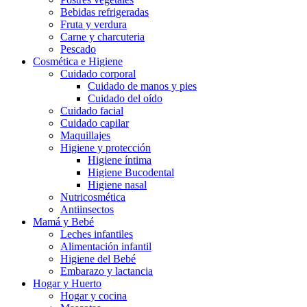
Bebidas refrigeradas
Fruta y verdura
Carne y charcuteria
Pescado
Cosmética e Higiene
Cuidado corporal
Cuidado de manos y pies
Cuidado del oído
Cuidado facial
Cuidado capilar
Maquillajes
Higiene y protección
Higiene íntima
Higiene Bucodental
Higiene nasal
Nutricosmética
Antiinsectos
Mamá y Bebé
Leches infantiles
Alimentación infantil
Higiene del Bebé
Embarazo y lactancia
Hogar y Huerto
Hogar y cocina