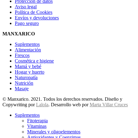
Protección de datos
Aviso legal
Política de Cookies
Envíos y devoluciones
Pago seguro
MANXARICO
Suplementos
Alimentación
Frescos
Cosmética e higiene
Mamá y bebé
Hogar y huerto
Naturopatía
Nutrición
Masaje
© Manxarico. 2021. Todos los derechos reservados. Diseño y
Copywriting por
Lalola
. Desarrollo web por
Marta Villar Cruces
Suplementos
Fitoterapia
Vitaminas
Minerales y oligoelementos
Antioxidantes y Coenzimas