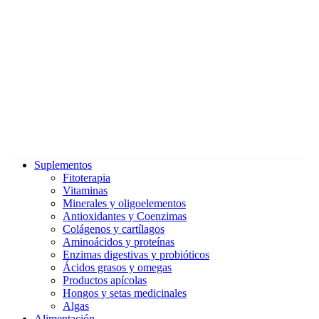
Suplementos
Fitoterapia
Vitaminas
Minerales y oligoelementos
Antioxidantes y Coenzimas
Colágenos y cartílagos
Aminoácidos y proteínas
Enzimas digestivas y probióticos
Ácidos grasos y omegas
Productos apícolas
Hongos y setas medicinales
Algas
Alimentación