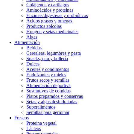
Colágenos y cartílagos
Aminoácidos y proteínas
Enzimas digestivas y probióticos
Ácidos grasos y omegas
Productos apícolas
Hongos y setas medicinales
Algas
Alimentación
Bebidas
Cerealeas, legumbres y pasta
Snacks, pan y bollería
Dulces
Aceites y condimentos
Endulzantes y mieles
Frutos secos y semillas
Alimentación deportiva
Sustitutivos de comidas
Platos preparados y conservas
Setas y algas deshidratadas
Superalimentos
Semillas para germinar
Frescos
Proteina vegetal
Lácteos
Postres vegetales