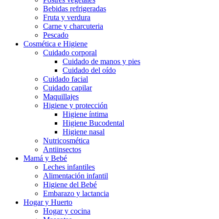
Bebidas refrigeradas
Fruta y verdura
Carne y charcuteria
Pescado
Cosmética e Higiene
Cuidado corporal
Cuidado de manos y pies
Cuidado del oído
Cuidado facial
Cuidado capilar
Maquillajes
Higiene y protección
Higiene íntima
Higiene Bucodental
Higiene nasal
Nutricosmética
Antiinsectos
Mamá y Bebé
Leches infantiles
Alimentación infantil
Higiene del Bebé
Embarazo y lactancia
Hogar y Huerto
Hogar y cocina