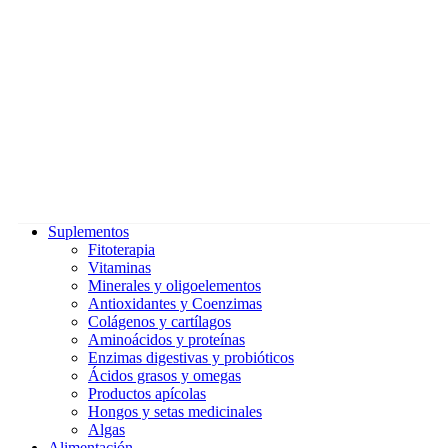
Suplementos
Fitoterapia
Vitaminas
Minerales y oligoelementos
Antioxidantes y Coenzimas
Colágenos y cartílagos
Aminoácidos y proteínas
Enzimas digestivas y probióticos
Ácidos grasos y omegas
Productos apícolas
Hongos y setas medicinales
Algas
Alimentación