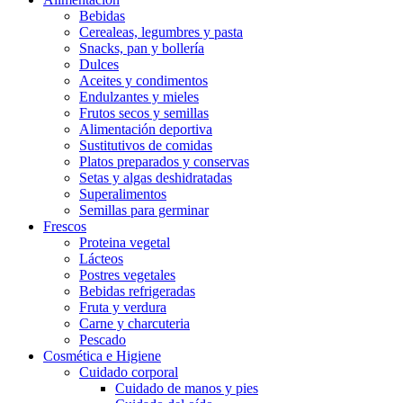
Bebidas
Cerealeas, legumbres y pasta
Snacks, pan y bollería
Dulces
Aceites y condimentos
Endulzantes y mieles
Frutos secos y semillas
Alimentación deportiva
Sustitutivos de comidas
Platos preparados y conservas
Setas y algas deshidratadas
Superalimentos
Semillas para germinar
Frescos
Proteina vegetal
Lácteos
Postres vegetales
Bebidas refrigeradas
Fruta y verdura
Carne y charcuteria
Pescado
Cosmética e Higiene
Cuidado corporal
Cuidado de manos y pies