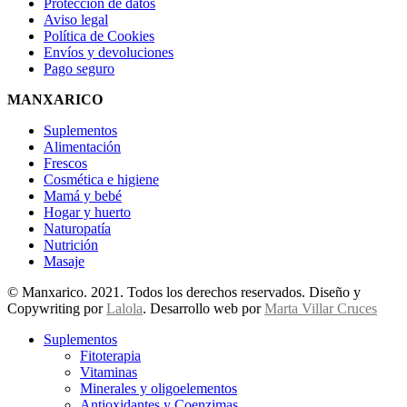
Protección de datos
Aviso legal
Política de Cookies
Envíos y devoluciones
Pago seguro
MANXARICO
Suplementos
Alimentación
Frescos
Cosmética e higiene
Mamá y bebé
Hogar y huerto
Naturopatía
Nutrición
Masaje
© Manxarico. 2021. Todos los derechos reservados. Diseño y
Copywriting por
Lalola
. Desarrollo web por
Marta Villar Cruces
Suplementos
Fitoterapia
Vitaminas
Minerales y oligoelementos
Antioxidantes y Coenzimas