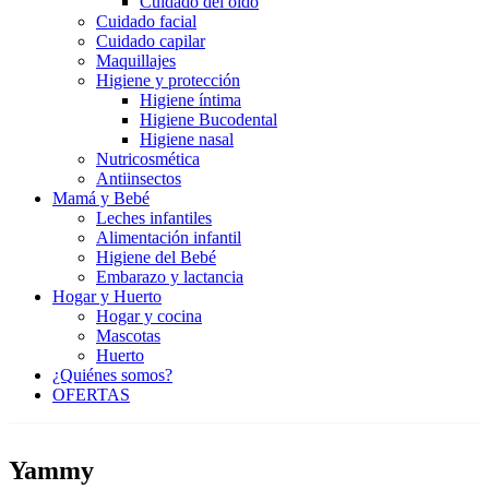
Cuidado del oído
Cuidado facial
Cuidado capilar
Maquillajes
Higiene y protección
Higiene íntima
Higiene Bucodental
Higiene nasal
Nutricosmética
Antiinsectos
Mamá y Bebé
Leches infantiles
Alimentación infantil
Higiene del Bebé
Embarazo y lactancia
Hogar y Huerto
Hogar y cocina
Mascotas
Huerto
¿Quiénes somos?
OFERTAS
Yammy