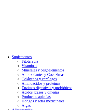
Suplementos
Fitoterapia
Vitaminas
Minerales y oligoelementos
Antioxidantes y Coenzimas
Colágenos y cartílagos
Aminoácidos y proteínas
Enzimas digestivas y probióticos
Ácidos grasos y omegas
Productos apícolas
Hongos y setas medicinales
Algas
Alimentación