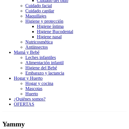
Cuidado del oído
Cuidado facial
Cuidado capilar
Maquillajes
Higiene y protección
Higiene íntima
Higiene Bucodental
Higiene nasal
Nutricosmética
Antiinsectos
Mamá y Bebé
Leches infantiles
Alimentación infantil
Higiene del Bebé
Embarazo y lactancia
Hogar y Huerto
Hogar y cocina
Mascotas
Huerto
¿Quiénes somos?
OFERTAS
Yammy