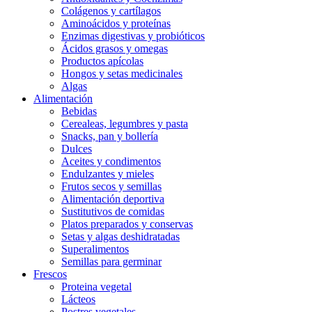
Colágenos y cartílagos
Aminoácidos y proteínas
Enzimas digestivas y probióticos
Ácidos grasos y omegas
Productos apícolas
Hongos y setas medicinales
Algas
Alimentación
Bebidas
Cerealeas, legumbres y pasta
Snacks, pan y bollería
Dulces
Aceites y condimentos
Endulzantes y mieles
Frutos secos y semillas
Alimentación deportiva
Sustitutivos de comidas
Platos preparados y conservas
Setas y algas deshidratadas
Superalimentos
Semillas para germinar
Frescos
Proteina vegetal
Lácteos
Postres vegetales