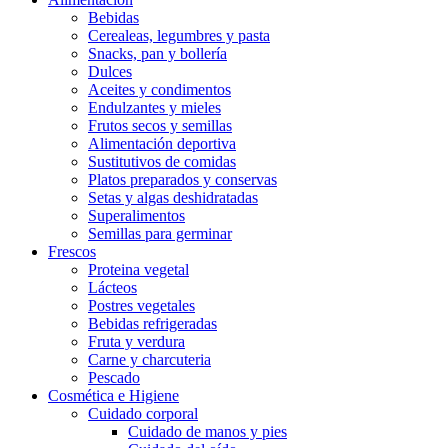
Bebidas
Cerealeas, legumbres y pasta
Snacks, pan y bollería
Dulces
Aceites y condimentos
Endulzantes y mieles
Frutos secos y semillas
Alimentación deportiva
Sustitutivos de comidas
Platos preparados y conservas
Setas y algas deshidratadas
Superalimentos
Semillas para germinar
Frescos
Proteina vegetal
Lácteos
Postres vegetales
Bebidas refrigeradas
Fruta y verdura
Carne y charcuteria
Pescado
Cosmética e Higiene
Cuidado corporal
Cuidado de manos y pies