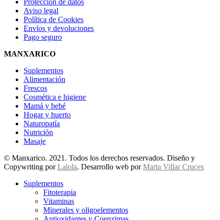
Protección de datos
Aviso legal
Política de Cookies
Envíos y devoluciones
Pago seguro
MANXARICO
Suplementos
Alimentación
Frescos
Cosmética e higiene
Mamá y bebé
Hogar y huerto
Naturopatía
Nutrición
Masaje
© Manxarico. 2021. Todos los derechos reservados. Diseño y
Copywriting por
Lalola
. Desarrollo web por
Marta Villar Cruces
Suplementos
Fitoterapia
Vitaminas
Minerales y oligoelementos
Antioxidantes y Coenzimas