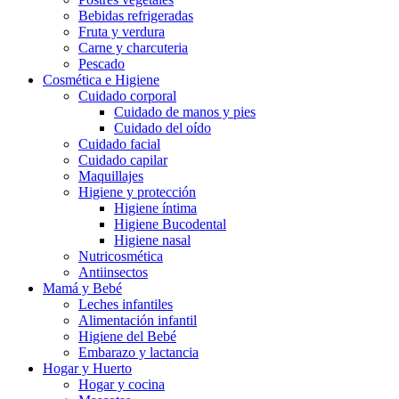
Bebidas refrigeradas
Fruta y verdura
Carne y charcuteria
Pescado
Cosmética e Higiene
Cuidado corporal
Cuidado de manos y pies
Cuidado del oído
Cuidado facial
Cuidado capilar
Maquillajes
Higiene y protección
Higiene íntima
Higiene Bucodental
Higiene nasal
Nutricosmética
Antiinsectos
Mamá y Bebé
Leches infantiles
Alimentación infantil
Higiene del Bebé
Embarazo y lactancia
Hogar y Huerto
Hogar y cocina