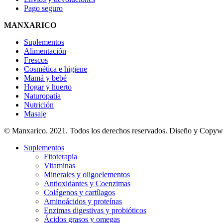
Pago seguro
MANXARICO
Suplementos
Alimentación
Frescos
Cosmética e higiene
Mamá y bebé
Hogar y huerto
Naturopatía
Nutrición
Masaje
© Manxarico. 2021. Todos los derechos reservados. Diseño y Copyw
Suplementos
Fitoterapia
Vitaminas
Minerales y oligoelementos
Antioxidantes y Coenzimas
Colágenos y cartílagos
Aminoácidos y proteínas
Enzimas digestivas y probióticos
Ácidos grasos y omegas