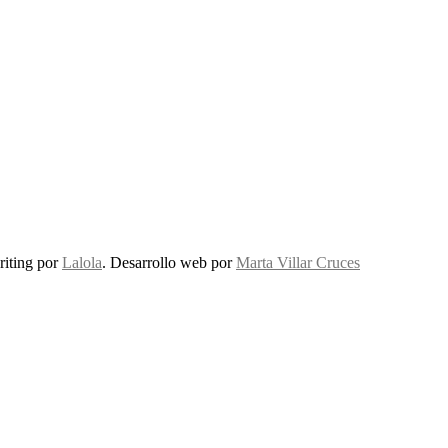
riting por
Lalola
. Desarrollo web por
Marta Villar Cruces