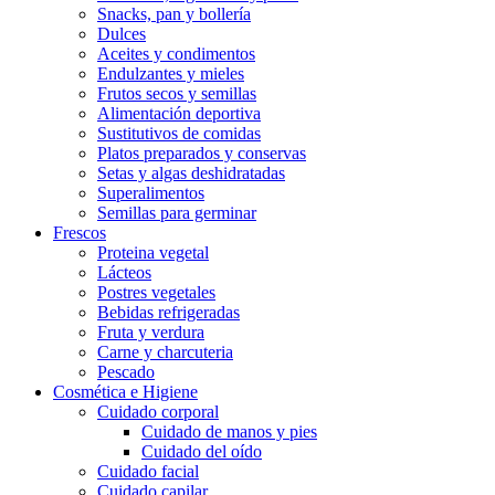
Snacks, pan y bollería
Dulces
Aceites y condimentos
Endulzantes y mieles
Frutos secos y semillas
Alimentación deportiva
Sustitutivos de comidas
Platos preparados y conservas
Setas y algas deshidratadas
Superalimentos
Semillas para germinar
Frescos
Proteina vegetal
Lácteos
Postres vegetales
Bebidas refrigeradas
Fruta y verdura
Carne y charcuteria
Pescado
Cosmética e Higiene
Cuidado corporal
Cuidado de manos y pies
Cuidado del oído
Cuidado facial
Cuidado capilar