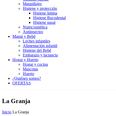
Maquillajes
Higiene y protección
Higiene íntima
Higiene Bucodental
Higiene nasal
Nutricosmética
Antiinsectos
Mamá y Bebé
Leches infantiles
Alimentación infantil
Higiene del Bebé
Embarazo y lactancia
Hogar y Huerto
Hogar y cocina
Mascotas
Huerto
¿Quiénes somos?
OFERTAS
La Granja
Inicio
La Granja