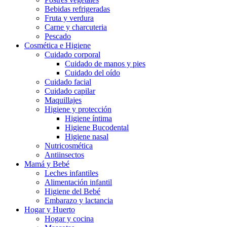
Bebidas refrigeradas
Fruta y verdura
Carne y charcuteria
Pescado
Cosmética e Higiene
Cuidado corporal
Cuidado de manos y pies
Cuidado del oído
Cuidado facial
Cuidado capilar
Maquillajes
Higiene y protección
Higiene íntima
Higiene Bucodental
Higiene nasal
Nutricosmética
Antiinsectos
Mamá y Bebé
Leches infantiles
Alimentación infantil
Higiene del Bebé
Embarazo y lactancia
Hogar y Huerto
Hogar y cocina