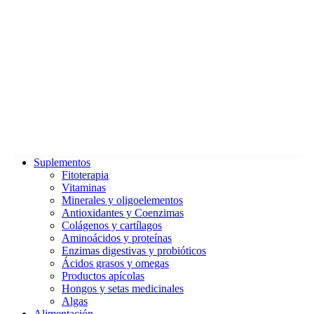
Suplementos
Fitoterapia
Vitaminas
Minerales y oligoelementos
Antioxidantes y Coenzimas
Colágenos y cartílagos
Aminoácidos y proteínas
Enzimas digestivas y probióticos
Ácidos grasos y omegas
Productos apícolas
Hongos y setas medicinales
Algas
Alimentación