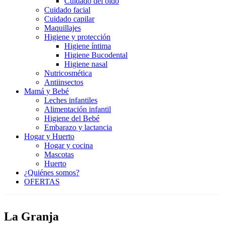
Cuidado del oído
Cuidado facial
Cuidado capilar
Maquillajes
Higiene y protección
Higiene íntima
Higiene Bucodental
Higiene nasal
Nutricosmética
Antiinsectos
Mamá y Bebé
Leches infantiles
Alimentación infantil
Higiene del Bebé
Embarazo y lactancia
Hogar y Huerto
Hogar y cocina
Mascotas
Huerto
¿Quiénes somos?
OFERTAS
La Granja