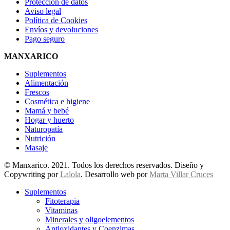
Protección de datos
Aviso legal
Política de Cookies
Envíos y devoluciones
Pago seguro
MANXARICO
Suplementos
Alimentación
Frescos
Cosmética e higiene
Mamá y bebé
Hogar y huerto
Naturopatía
Nutrición
Masaje
© Manxarico. 2021. Todos los derechos reservados. Diseño y
Copywriting por
Lalola
. Desarrollo web por
Marta Villar Cruces
Suplementos
Fitoterapia
Vitaminas
Minerales y oligoelementos
Antioxidantes y Coenzimas