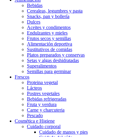
Bebidas
Cerealeas, legumbres y pasta
Snacks, pan y bollería
Dulces
Aceites y condimentos
Endulzantes y mieles
Frutos secos y semillas
Alimentación deportiva
Sustitutivos de comidas
Platos preparados y conservas
Setas y algas deshidratadas
Superalimentos
Semillas para germinar
Frescos
Proteina vegetal
Lácteos
Postres vegetales
Bebidas refrigeradas
Fruta y verdura
Carne y charcuteria
Pescado
Cosmética e Higiene
Cuidado corporal
Cuidado de manos y pies