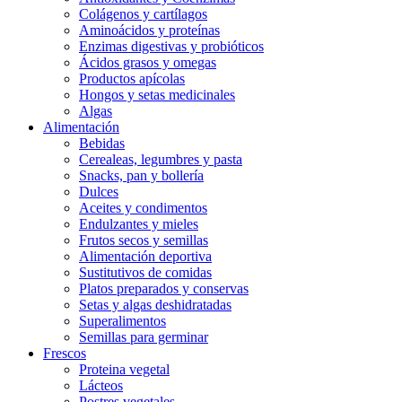
Colágenos y cartílagos
Aminoácidos y proteínas
Enzimas digestivas y probióticos
Ácidos grasos y omegas
Productos apícolas
Hongos y setas medicinales
Algas
Alimentación
Bebidas
Cerealeas, legumbres y pasta
Snacks, pan y bollería
Dulces
Aceites y condimentos
Endulzantes y mieles
Frutos secos y semillas
Alimentación deportiva
Sustitutivos de comidas
Platos preparados y conservas
Setas y algas deshidratadas
Superalimentos
Semillas para germinar
Frescos
Proteina vegetal
Lácteos
Postres vegetales