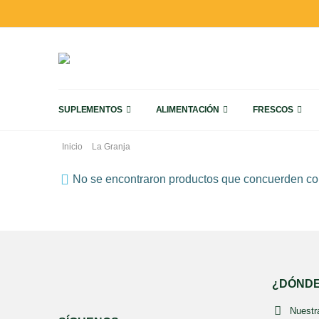
SUPLEMENTOS
ALIMENTACIÓN
FRESCOS
Inicio
La Granja
No se encontraron productos que concuerden con
Pro-Tik Inmuno 30 Cápsulas Espadiet
¿DÓNDE
0
out of 5
20,49
€
Nuestra