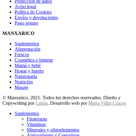
Protección de datos
Aviso legal
Política de Cookies
Envíos y devoluciones
Pago seguro
MANXARICO
Suplementos
Alimentación
Frescos
Cosmética e higiene
Mamá y bebé
Hogar y huerto
Naturopatía
Nutrición
Masaje
© Manxarico. 2021. Todos los derechos reservados. Diseño y
Copywriting por
Lalola
. Desarrollo web por
Marta Villar Cruces
Suplementos
Fitoterapia
Vitaminas
Minerales y oligoelementos
Antioxidantes y Coenzimas