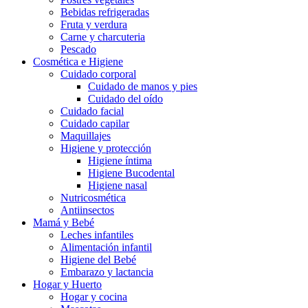
Bebidas refrigeradas
Fruta y verdura
Carne y charcuteria
Pescado
Cosmética e Higiene
Cuidado corporal
Cuidado de manos y pies
Cuidado del oído
Cuidado facial
Cuidado capilar
Maquillajes
Higiene y protección
Higiene íntima
Higiene Bucodental
Higiene nasal
Nutricosmética
Antiinsectos
Mamá y Bebé
Leches infantiles
Alimentación infantil
Higiene del Bebé
Embarazo y lactancia
Hogar y Huerto
Hogar y cocina