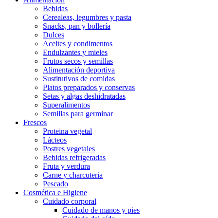
Bebidas
Cerealeas, legumbres y pasta
Snacks, pan y bollería
Dulces
Aceites y condimentos
Endulzantes y mieles
Frutos secos y semillas
Alimentación deportiva
Sustitutivos de comidas
Platos preparados y conservas
Setas y algas deshidratadas
Superalimentos
Semillas para germinar
Frescos
Proteina vegetal
Lácteos
Postres vegetales
Bebidas refrigeradas
Fruta y verdura
Carne y charcuteria
Pescado
Cosmética e Higiene
Cuidado corporal
Cuidado de manos y pies