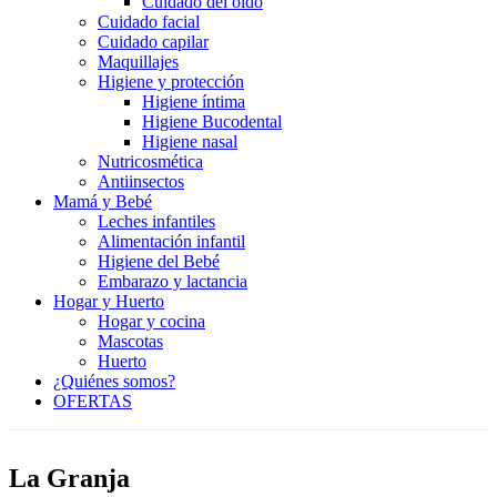
Cuidado del oído
Cuidado facial
Cuidado capilar
Maquillajes
Higiene y protección
Higiene íntima
Higiene Bucodental
Higiene nasal
Nutricosmética
Antiinsectos
Mamá y Bebé
Leches infantiles
Alimentación infantil
Higiene del Bebé
Embarazo y lactancia
Hogar y Huerto
Hogar y cocina
Mascotas
Huerto
¿Quiénes somos?
OFERTAS
La Granja