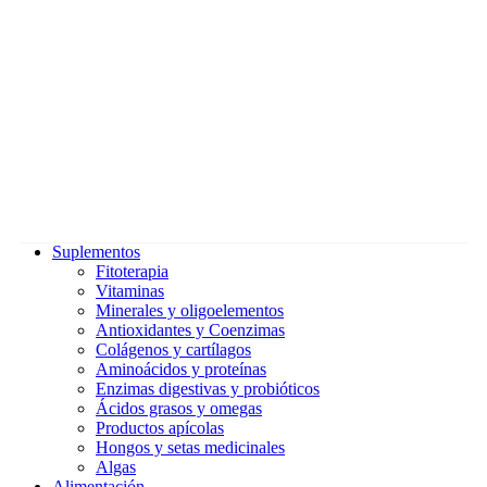
Suplementos
Fitoterapia
Vitaminas
Minerales y oligoelementos
Antioxidantes y Coenzimas
Colágenos y cartílagos
Aminoácidos y proteínas
Enzimas digestivas y probióticos
Ácidos grasos y omegas
Productos apícolas
Hongos y setas medicinales
Algas
Alimentación