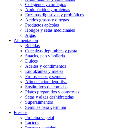
Colágenos y cartílagos
Aminoácidos y proteínas
Enzimas digestivas y probióticos
Ácidos grasos y omegas
Productos apícolas
Hongos y setas medicinales
Algas
Alimentación
Bebidas
Cerealeas, legumbres y pasta
Snacks, pan y bollería
Dulces
Aceites y condimentos
Endulzantes y mieles
Frutos secos y semillas
Alimentación deportiva
Sustitutivos de comidas
Platos preparados y conservas
Setas y algas deshidratadas
Superalimentos
Semillas para germinar
Frescos
Proteina vegetal
Lácteos
Postres vegetales