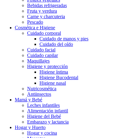
Bebidas refrigeradas
Fruta y verdura
Carne y charcuteria
Pescado
Cosmética e Higiene
Cuidado corporal
Cuidado de manos y pies
Cuidado del oído
Cuidado facial
Cuidado capilar
Maquillajes
Higiene y protección
Higiene íntima
Higiene Bucodental
Higiene nasal
Nutricosmética
Antiinsectos
Mamá y Bebé
Leches infantiles
Alimentación infantil
Higiene del Bebé
Embarazo y lactancia
Hogar y Huerto
Hogar y cocina