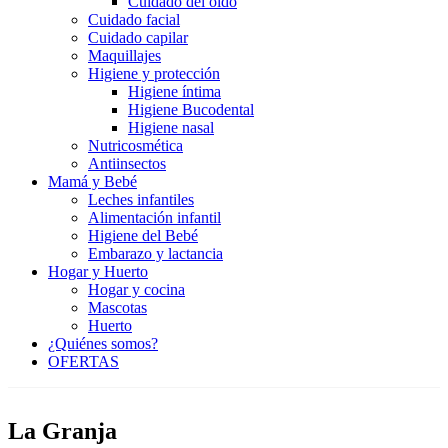
Cuidado del oído
Cuidado facial
Cuidado capilar
Maquillajes
Higiene y protección
Higiene íntima
Higiene Bucodental
Higiene nasal
Nutricosmética
Antiinsectos
Mamá y Bebé
Leches infantiles
Alimentación infantil
Higiene del Bebé
Embarazo y lactancia
Hogar y Huerto
Hogar y cocina
Mascotas
Huerto
¿Quiénes somos?
OFERTAS
La Granja