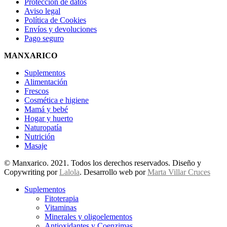
Protección de datos
Aviso legal
Política de Cookies
Envíos y devoluciones
Pago seguro
MANXARICO
Suplementos
Alimentación
Frescos
Cosmética e higiene
Mamá y bebé
Hogar y huerto
Naturopatía
Nutrición
Masaje
© Manxarico. 2021. Todos los derechos reservados. Diseño y
Copywriting por
Lalola
. Desarrollo web por
Marta Villar Cruces
Suplementos
Fitoterapia
Vitaminas
Minerales y oligoelementos
Antioxidantes y Coenzimas