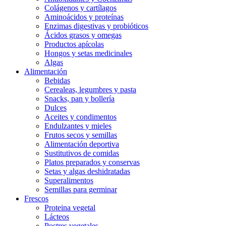
Colágenos y cartílagos
Aminoácidos y proteínas
Enzimas digestivas y probióticos
Ácidos grasos y omegas
Productos apícolas
Hongos y setas medicinales
Algas
Alimentación
Bebidas
Cerealeas, legumbres y pasta
Snacks, pan y bollería
Dulces
Aceites y condimentos
Endulzantes y mieles
Frutos secos y semillas
Alimentación deportiva
Sustitutivos de comidas
Platos preparados y conservas
Setas y algas deshidratadas
Superalimentos
Semillas para germinar
Frescos
Proteina vegetal
Lácteos
Postres vegetales