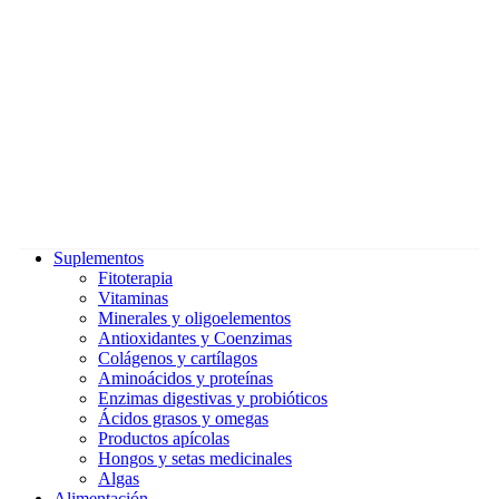
Suplementos
Fitoterapia
Vitaminas
Minerales y oligoelementos
Antioxidantes y Coenzimas
Colágenos y cartílagos
Aminoácidos y proteínas
Enzimas digestivas y probióticos
Ácidos grasos y omegas
Productos apícolas
Hongos y setas medicinales
Algas
Alimentación