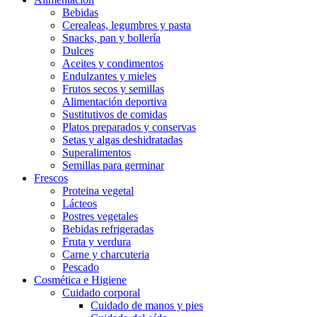
Bebidas
Cerealeas, legumbres y pasta
Snacks, pan y bollería
Dulces
Aceites y condimentos
Endulzantes y mieles
Frutos secos y semillas
Alimentación deportiva
Sustitutivos de comidas
Platos preparados y conservas
Setas y algas deshidratadas
Superalimentos
Semillas para germinar
Frescos
Proteina vegetal
Lácteos
Postres vegetales
Bebidas refrigeradas
Fruta y verdura
Carne y charcuteria
Pescado
Cosmética e Higiene
Cuidado corporal
Cuidado de manos y pies