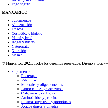
Pago seguro
MANXARICO
Suplementos
Alimentación
Frescos
Cosmética e higiene
Mamá y bebé
Hogar y huerto
Naturopatía
Nutrición
Masaje
© Manxarico. 2021. Todos los derechos reservados. Diseño y Copyw
Suplementos
Fitoterapia
Vitaminas
Minerales y oligoelementos
Antioxidantes y Coenzimas
Colágenos y cartílagos
Aminoácidos y proteínas
Enzimas digestivas y probióticos
Ácidos grasos y omegas