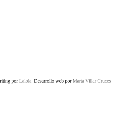
riting por
Lalola
. Desarrollo web por
Marta Villar Cruces