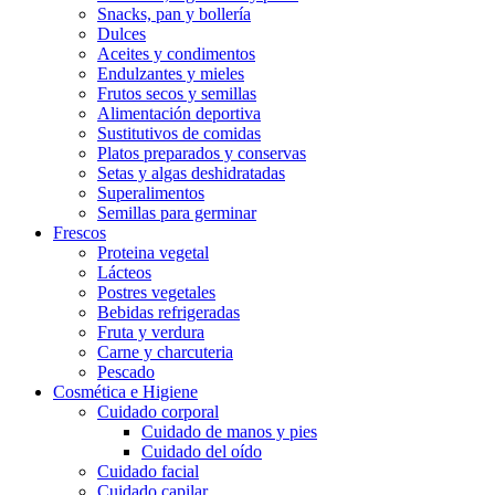
Snacks, pan y bollería
Dulces
Aceites y condimentos
Endulzantes y mieles
Frutos secos y semillas
Alimentación deportiva
Sustitutivos de comidas
Platos preparados y conservas
Setas y algas deshidratadas
Superalimentos
Semillas para germinar
Frescos
Proteina vegetal
Lácteos
Postres vegetales
Bebidas refrigeradas
Fruta y verdura
Carne y charcuteria
Pescado
Cosmética e Higiene
Cuidado corporal
Cuidado de manos y pies
Cuidado del oído
Cuidado facial
Cuidado capilar