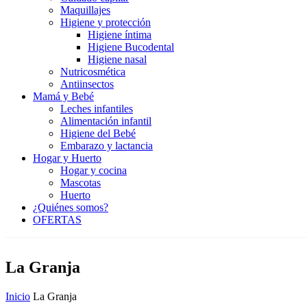
Maquillajes
Higiene y protección
Higiene íntima
Higiene Bucodental
Higiene nasal
Nutricosmética
Antiinsectos
Mamá y Bebé
Leches infantiles
Alimentación infantil
Higiene del Bebé
Embarazo y lactancia
Hogar y Huerto
Hogar y cocina
Mascotas
Huerto
¿Quiénes somos?
OFERTAS
La Granja
Inicio
La Granja