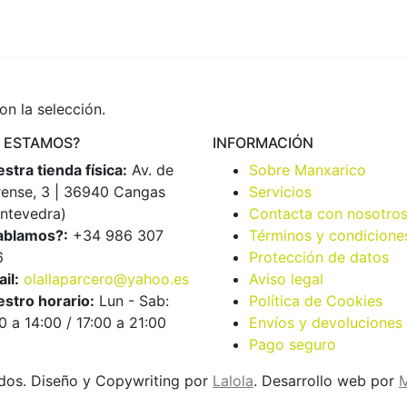
n la selección.
 ESTAMOS?
INFORMACIÓN
stra tienda física:
Av. de
Sobre Manxarico
ense, 3 | 36940 Cangas
Servicios
ntevedra)
Contacta con nosotro
ablamos?:
+34 986 307
Términos y condicione
6
Protección de datos
il:
olallaparcero@yahoo.es
Aviso legal
stro horario:
Lun - Sab:
Política de Cookies
0 a 14:00 / 17:00 a 21:00
Envíos y devoluciones
Pago seguro
dos. Diseño y Copywriting por
Lalola
. Desarrollo web por
M