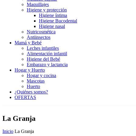
Maquillajes
Higiene y protección
Higiene íntima
Higiene Bucodental
Higiene nasal
Nutricosmética
Antiinsectos
Mamá y Bebé
Leches infantiles
Alimentación infantil
Higiene del Bebé
Embarazo y lactancia
Hogar y Huerto
Hogar y cocina
Mascotas
Huerto
¿Quiénes somos?
OFERTAS
La Granja
Inicio
La Granja