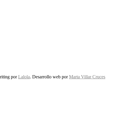
riting por
Lalola
. Desarrollo web por
Marta Villar Cruces