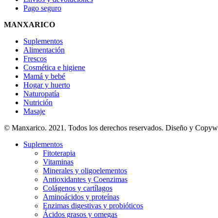
Pago seguro
MANXARICO
Suplementos
Alimentación
Frescos
Cosmética e higiene
Mamá y bebé
Hogar y huerto
Naturopatía
Nutrición
Masaje
© Manxarico. 2021. Todos los derechos reservados. Diseño y Copyw
Suplementos
Fitoterapia
Vitaminas
Minerales y oligoelementos
Antioxidantes y Coenzimas
Colágenos y cartílagos
Aminoácidos y proteínas
Enzimas digestivas y probióticos
Ácidos grasos y omegas