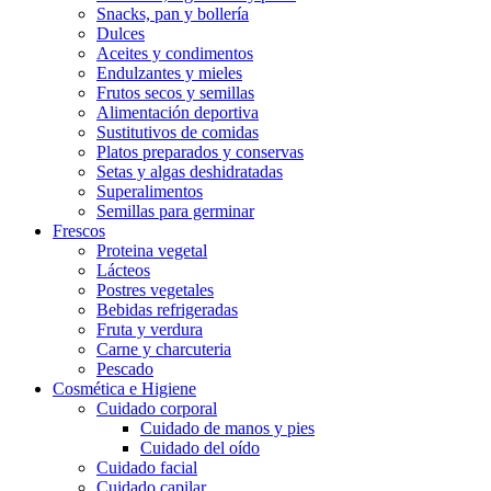
Snacks, pan y bollería
Dulces
Aceites y condimentos
Endulzantes y mieles
Frutos secos y semillas
Alimentación deportiva
Sustitutivos de comidas
Platos preparados y conservas
Setas y algas deshidratadas
Superalimentos
Semillas para germinar
Frescos
Proteina vegetal
Lácteos
Postres vegetales
Bebidas refrigeradas
Fruta y verdura
Carne y charcuteria
Pescado
Cosmética e Higiene
Cuidado corporal
Cuidado de manos y pies
Cuidado del oído
Cuidado facial
Cuidado capilar