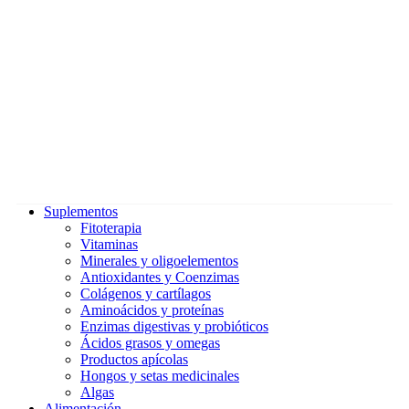
Suplementos
Fitoterapia
Vitaminas
Minerales y oligoelementos
Antioxidantes y Coenzimas
Colágenos y cartílagos
Aminoácidos y proteínas
Enzimas digestivas y probióticos
Ácidos grasos y omegas
Productos apícolas
Hongos y setas medicinales
Algas
Alimentación