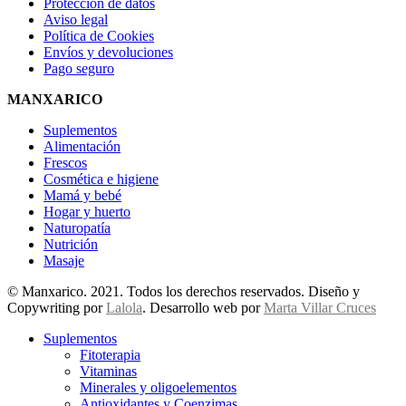
Protección de datos
Aviso legal
Política de Cookies
Envíos y devoluciones
Pago seguro
MANXARICO
Suplementos
Alimentación
Frescos
Cosmética e higiene
Mamá y bebé
Hogar y huerto
Naturopatía
Nutrición
Masaje
© Manxarico. 2021. Todos los derechos reservados. Diseño y
Copywriting por
Lalola
. Desarrollo web por
Marta Villar Cruces
Suplementos
Fitoterapia
Vitaminas
Minerales y oligoelementos
Antioxidantes y Coenzimas