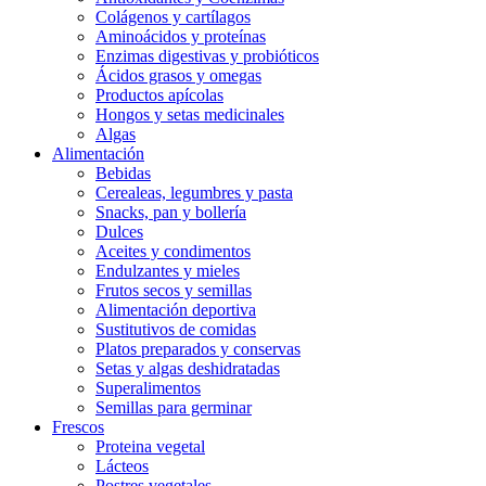
Colágenos y cartílagos
Aminoácidos y proteínas
Enzimas digestivas y probióticos
Ácidos grasos y omegas
Productos apícolas
Hongos y setas medicinales
Algas
Alimentación
Bebidas
Cerealeas, legumbres y pasta
Snacks, pan y bollería
Dulces
Aceites y condimentos
Endulzantes y mieles
Frutos secos y semillas
Alimentación deportiva
Sustitutivos de comidas
Platos preparados y conservas
Setas y algas deshidratadas
Superalimentos
Semillas para germinar
Frescos
Proteina vegetal
Lácteos
Postres vegetales