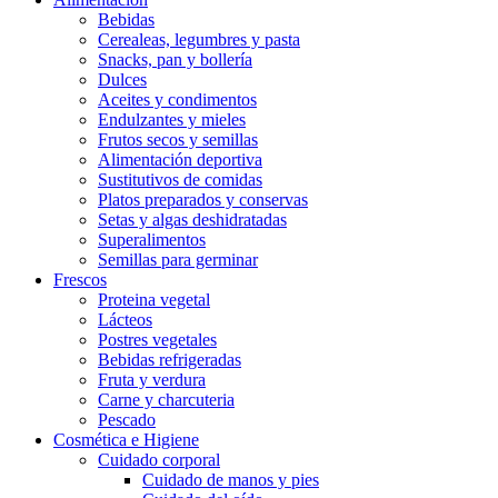
Bebidas
Cerealeas, legumbres y pasta
Snacks, pan y bollería
Dulces
Aceites y condimentos
Endulzantes y mieles
Frutos secos y semillas
Alimentación deportiva
Sustitutivos de comidas
Platos preparados y conservas
Setas y algas deshidratadas
Superalimentos
Semillas para germinar
Frescos
Proteina vegetal
Lácteos
Postres vegetales
Bebidas refrigeradas
Fruta y verdura
Carne y charcuteria
Pescado
Cosmética e Higiene
Cuidado corporal
Cuidado de manos y pies