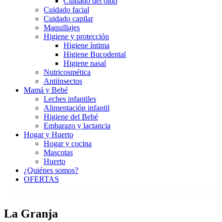
Cuidado del oído
Cuidado facial
Cuidado capilar
Maquillajes
Higiene y protección
Higiene íntima
Higiene Bucodental
Higiene nasal
Nutricosmética
Antiinsectos
Mamá y Bebé
Leches infantiles
Alimentación infantil
Higiene del Bebé
Embarazo y lactancia
Hogar y Huerto
Hogar y cocina
Mascotas
Huerto
¿Quiénes somos?
OFERTAS
La Granja