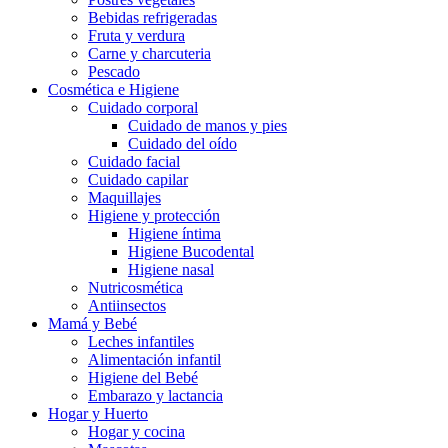
Bebidas refrigeradas
Fruta y verdura
Carne y charcuteria
Pescado
Cosmética e Higiene
Cuidado corporal
Cuidado de manos y pies
Cuidado del oído
Cuidado facial
Cuidado capilar
Maquillajes
Higiene y protección
Higiene íntima
Higiene Bucodental
Higiene nasal
Nutricosmética
Antiinsectos
Mamá y Bebé
Leches infantiles
Alimentación infantil
Higiene del Bebé
Embarazo y lactancia
Hogar y Huerto
Hogar y cocina