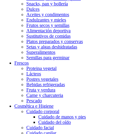
Snacks, pan y bollería
Dulces
Aceites y condimentos
Endulzantes y mieles
Frutos secos y semillas
Alimentación deportiva
Sustitutivos de comidas
Platos preparados y conservas
Setas y algas deshidratadas
Superalimentos
Semillas para germinar
Frescos
Proteina vegetal
Lácteos
Postres vegetales
Bebidas refrigeradas
Fruta y verdura
Carne y charcuteria
Pescado
Cosmética e Higiene
Cuidado corporal
Cuidado de manos y pies
Cuidado del oído
Cuidado facial
Cuidado capilar