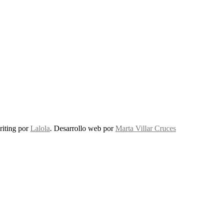
riting por
Lalola
. Desarrollo web por
Marta Villar Cruces