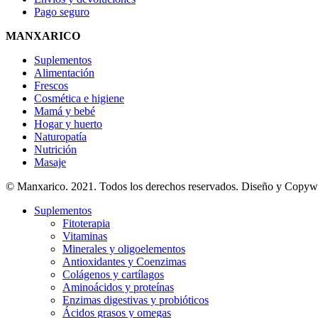
Pago seguro
MANXARICO
Suplementos
Alimentación
Frescos
Cosmética e higiene
Mamá y bebé
Hogar y huerto
Naturopatía
Nutrición
Masaje
© Manxarico. 2021. Todos los derechos reservados. Diseño y Copyw
Suplementos
Fitoterapia
Vitaminas
Minerales y oligoelementos
Antioxidantes y Coenzimas
Colágenos y cartílagos
Aminoácidos y proteínas
Enzimas digestivas y probióticos
Ácidos grasos y omegas