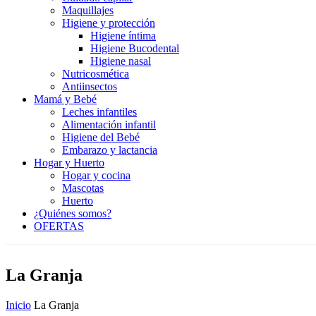
Maquillajes
Higiene y protección
Higiene íntima
Higiene Bucodental
Higiene nasal
Nutricosmética
Antiinsectos
Mamá y Bebé
Leches infantiles
Alimentación infantil
Higiene del Bebé
Embarazo y lactancia
Hogar y Huerto
Hogar y cocina
Mascotas
Huerto
¿Quiénes somos?
OFERTAS
La Granja
Inicio
La Granja