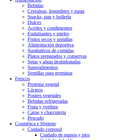
Bebidas
Cerealeas, legumbres y pasta
Snacks, pan y bollería
Dulces
Aceites y condimentos
Endulzantes y mieles
Frutos secos y semillas
Alimentación deportiva
Sustitutivos de comidas
Platos preparados y conservas
Setas y algas deshidratadas
Superalimentos
Semillas para germinar
Frescos
Proteina vegetal
Lácteos
Postres vegetales
Bebidas refrigeradas
Fruta y verdura
Carne y charcuteria
Pescado
Cosmética e Higiene
Cuidado corporal
Cuidado de manos y pies