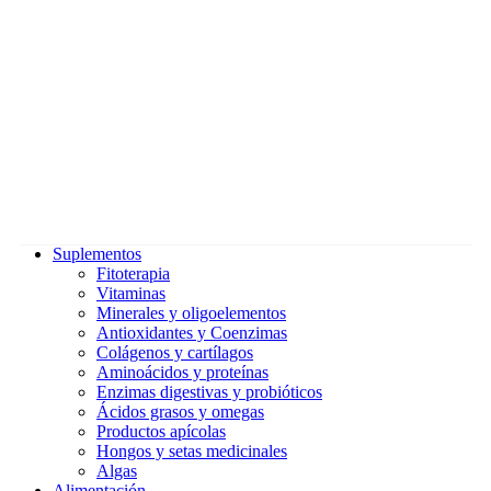
Suplementos
Fitoterapia
Vitaminas
Minerales y oligoelementos
Antioxidantes y Coenzimas
Colágenos y cartílagos
Aminoácidos y proteínas
Enzimas digestivas y probióticos
Ácidos grasos y omegas
Productos apícolas
Hongos y setas medicinales
Algas
Alimentación