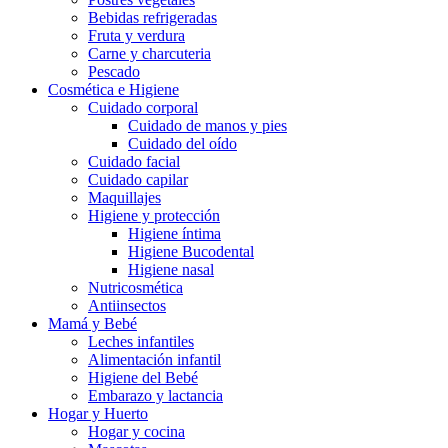
Bebidas refrigeradas
Fruta y verdura
Carne y charcuteria
Pescado
Cosmética e Higiene
Cuidado corporal
Cuidado de manos y pies
Cuidado del oído
Cuidado facial
Cuidado capilar
Maquillajes
Higiene y protección
Higiene íntima
Higiene Bucodental
Higiene nasal
Nutricosmética
Antiinsectos
Mamá y Bebé
Leches infantiles
Alimentación infantil
Higiene del Bebé
Embarazo y lactancia
Hogar y Huerto
Hogar y cocina