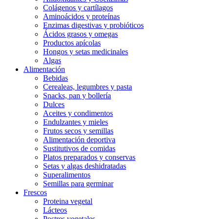
Colágenos y cartílagos
Aminoácidos y proteínas
Enzimas digestivas y probióticos
Ácidos grasos y omegas
Productos apícolas
Hongos y setas medicinales
Algas
Alimentación
Bebidas
Cerealeas, legumbres y pasta
Snacks, pan y bollería
Dulces
Aceites y condimentos
Endulzantes y mieles
Frutos secos y semillas
Alimentación deportiva
Sustitutivos de comidas
Platos preparados y conservas
Setas y algas deshidratadas
Superalimentos
Semillas para germinar
Frescos
Proteina vegetal
Lácteos
Postres vegetales