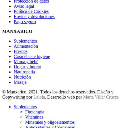
Protección de datos
Aviso legal
Política de Cookies
Envíos y devoluciones
Pago seguro
MANXARICO
Suplementos
Alimentación
Frescos
Cosmética e higiene
Mamá y bebé
Hogar y huerto
Naturopatía
Nutrición
Masaje
© Manxarico. 2021. Todos los derechos reservados. Diseño y
Copywriting por
Lalola
. Desarrollo web por
Marta Villar Cruces
Suplementos
Fitoterapia
Vitaminas
Minerales y oligoelementos
Antioxidantes y Coenzimas