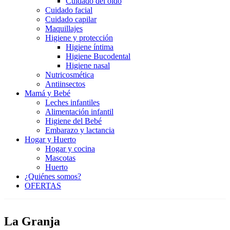
Cuidado del oído
Cuidado facial
Cuidado capilar
Maquillajes
Higiene y protección
Higiene íntima
Higiene Bucodental
Higiene nasal
Nutricosmética
Antiinsectos
Mamá y Bebé
Leches infantiles
Alimentación infantil
Higiene del Bebé
Embarazo y lactancia
Hogar y Huerto
Hogar y cocina
Mascotas
Huerto
¿Quiénes somos?
OFERTAS
La Granja