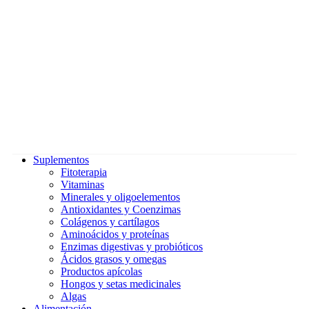
Suplementos
Fitoterapia
Vitaminas
Minerales y oligoelementos
Antioxidantes y Coenzimas
Colágenos y cartílagos
Aminoácidos y proteínas
Enzimas digestivas y probióticos
Ácidos grasos y omegas
Productos apícolas
Hongos y setas medicinales
Algas
Alimentación