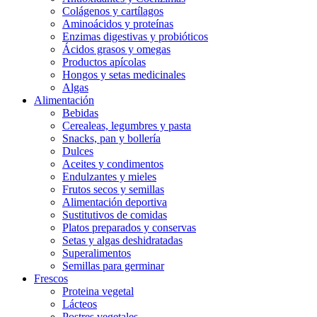
Colágenos y cartílagos
Aminoácidos y proteínas
Enzimas digestivas y probióticos
Ácidos grasos y omegas
Productos apícolas
Hongos y setas medicinales
Algas
Alimentación
Bebidas
Cerealeas, legumbres y pasta
Snacks, pan y bollería
Dulces
Aceites y condimentos
Endulzantes y mieles
Frutos secos y semillas
Alimentación deportiva
Sustitutivos de comidas
Platos preparados y conservas
Setas y algas deshidratadas
Superalimentos
Semillas para germinar
Frescos
Proteina vegetal
Lácteos
Postres vegetales