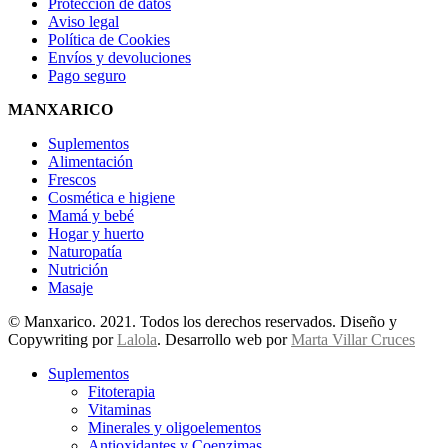
Protección de datos
Aviso legal
Política de Cookies
Envíos y devoluciones
Pago seguro
MANXARICO
Suplementos
Alimentación
Frescos
Cosmética e higiene
Mamá y bebé
Hogar y huerto
Naturopatía
Nutrición
Masaje
© Manxarico. 2021. Todos los derechos reservados. Diseño y
Copywriting por
Lalola
. Desarrollo web por
Marta Villar Cruces
Suplementos
Fitoterapia
Vitaminas
Minerales y oligoelementos
Antioxidantes y Coenzimas