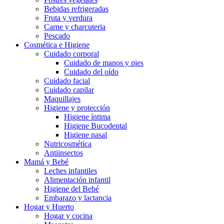
Bebidas refrigeradas
Fruta y verdura
Carne y charcuteria
Pescado
Cosmética e Higiene
Cuidado corporal
Cuidado de manos y pies
Cuidado del oído
Cuidado facial
Cuidado capilar
Maquillajes
Higiene y protección
Higiene íntima
Higiene Bucodental
Higiene nasal
Nutricosmética
Antiinsectos
Mamá y Bebé
Leches infantiles
Alimentación infantil
Higiene del Bebé
Embarazo y lactancia
Hogar y Huerto
Hogar y cocina