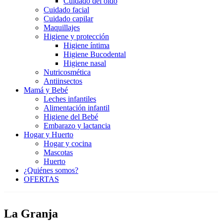
Cuidado del oído
Cuidado facial
Cuidado capilar
Maquillajes
Higiene y protección
Higiene íntima
Higiene Bucodental
Higiene nasal
Nutricosmética
Antiinsectos
Mamá y Bebé
Leches infantiles
Alimentación infantil
Higiene del Bebé
Embarazo y lactancia
Hogar y Huerto
Hogar y cocina
Mascotas
Huerto
¿Quiénes somos?
OFERTAS
La Granja