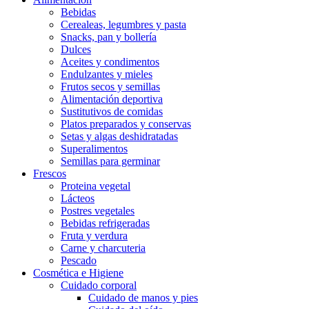
Bebidas
Cerealeas, legumbres y pasta
Snacks, pan y bollería
Dulces
Aceites y condimentos
Endulzantes y mieles
Frutos secos y semillas
Alimentación deportiva
Sustitutivos de comidas
Platos preparados y conservas
Setas y algas deshidratadas
Superalimentos
Semillas para germinar
Frescos
Proteina vegetal
Lácteos
Postres vegetales
Bebidas refrigeradas
Fruta y verdura
Carne y charcuteria
Pescado
Cosmética e Higiene
Cuidado corporal
Cuidado de manos y pies