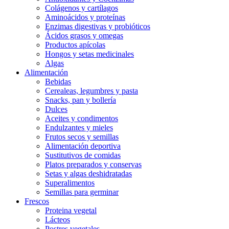
Colágenos y cartílagos
Aminoácidos y proteínas
Enzimas digestivas y probióticos
Ácidos grasos y omegas
Productos apícolas
Hongos y setas medicinales
Algas
Alimentación
Bebidas
Cerealeas, legumbres y pasta
Snacks, pan y bollería
Dulces
Aceites y condimentos
Endulzantes y mieles
Frutos secos y semillas
Alimentación deportiva
Sustitutivos de comidas
Platos preparados y conservas
Setas y algas deshidratadas
Superalimentos
Semillas para germinar
Frescos
Proteina vegetal
Lácteos
Postres vegetales