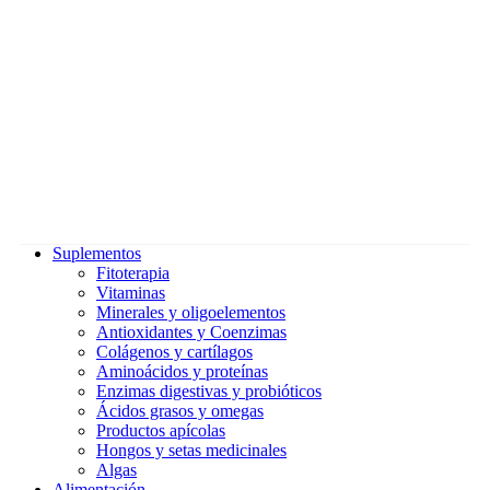
Suplementos
Fitoterapia
Vitaminas
Minerales y oligoelementos
Antioxidantes y Coenzimas
Colágenos y cartílagos
Aminoácidos y proteínas
Enzimas digestivas y probióticos
Ácidos grasos y omegas
Productos apícolas
Hongos y setas medicinales
Algas
Alimentación