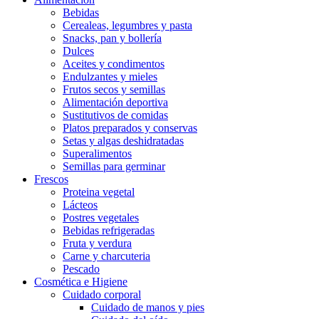
Bebidas
Cerealeas, legumbres y pasta
Snacks, pan y bollería
Dulces
Aceites y condimentos
Endulzantes y mieles
Frutos secos y semillas
Alimentación deportiva
Sustitutivos de comidas
Platos preparados y conservas
Setas y algas deshidratadas
Superalimentos
Semillas para germinar
Frescos
Proteina vegetal
Lácteos
Postres vegetales
Bebidas refrigeradas
Fruta y verdura
Carne y charcuteria
Pescado
Cosmética e Higiene
Cuidado corporal
Cuidado de manos y pies