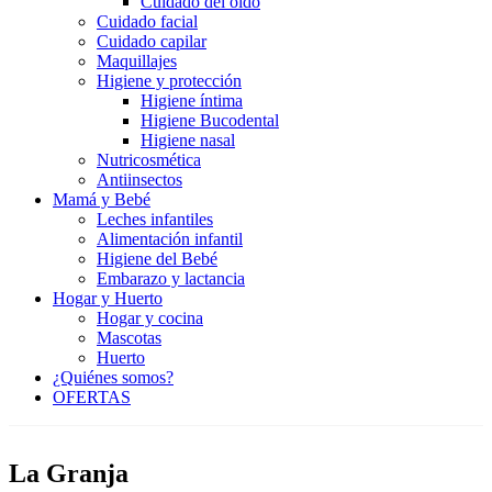
Cuidado del oído
Cuidado facial
Cuidado capilar
Maquillajes
Higiene y protección
Higiene íntima
Higiene Bucodental
Higiene nasal
Nutricosmética
Antiinsectos
Mamá y Bebé
Leches infantiles
Alimentación infantil
Higiene del Bebé
Embarazo y lactancia
Hogar y Huerto
Hogar y cocina
Mascotas
Huerto
¿Quiénes somos?
OFERTAS
La Granja