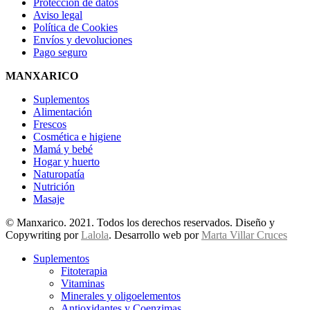
Protección de datos
Aviso legal
Política de Cookies
Envíos y devoluciones
Pago seguro
MANXARICO
Suplementos
Alimentación
Frescos
Cosmética e higiene
Mamá y bebé
Hogar y huerto
Naturopatía
Nutrición
Masaje
© Manxarico. 2021. Todos los derechos reservados. Diseño y
Copywriting por
Lalola
. Desarrollo web por
Marta Villar Cruces
Suplementos
Fitoterapia
Vitaminas
Minerales y oligoelementos
Antioxidantes y Coenzimas