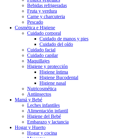
Bebidas refrigeradas
Fruta y verdura
Carne y charcuteria
Pescado
Cosmética e Higiene
Cuidado corporal
Cuidado de manos y pies
Cuidado del oído
Cuidado facial
Cuidado capilar
Maquillajes
Higiene y protección
Higiene íntima
Higiene Bucodental
Higiene nasal
Nutricosmética
Antiinsectos
Mamá y Bebé
Leches infantiles
Alimentación infantil
Higiene del Bebé
Embarazo y lactancia
Hogar y Huerto
Hogar y cocina