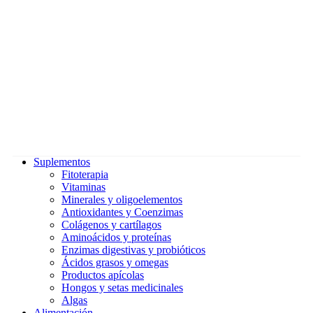
Suplementos
Fitoterapia
Vitaminas
Minerales y oligoelementos
Antioxidantes y Coenzimas
Colágenos y cartílagos
Aminoácidos y proteínas
Enzimas digestivas y probióticos
Ácidos grasos y omegas
Productos apícolas
Hongos y setas medicinales
Algas
Alimentación