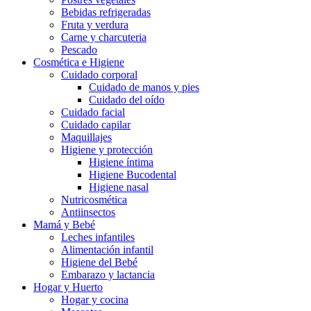
Bebidas refrigeradas
Fruta y verdura
Carne y charcuteria
Pescado
Cosmética e Higiene
Cuidado corporal
Cuidado de manos y pies
Cuidado del oído
Cuidado facial
Cuidado capilar
Maquillajes
Higiene y protección
Higiene íntima
Higiene Bucodental
Higiene nasal
Nutricosmética
Antiinsectos
Mamá y Bebé
Leches infantiles
Alimentación infantil
Higiene del Bebé
Embarazo y lactancia
Hogar y Huerto
Hogar y cocina