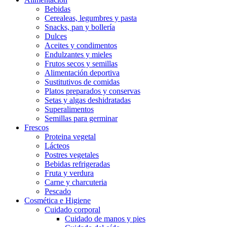
Bebidas
Cerealeas, legumbres y pasta
Snacks, pan y bollería
Dulces
Aceites y condimentos
Endulzantes y mieles
Frutos secos y semillas
Alimentación deportiva
Sustitutivos de comidas
Platos preparados y conservas
Setas y algas deshidratadas
Superalimentos
Semillas para germinar
Frescos
Proteina vegetal
Lácteos
Postres vegetales
Bebidas refrigeradas
Fruta y verdura
Carne y charcuteria
Pescado
Cosmética e Higiene
Cuidado corporal
Cuidado de manos y pies