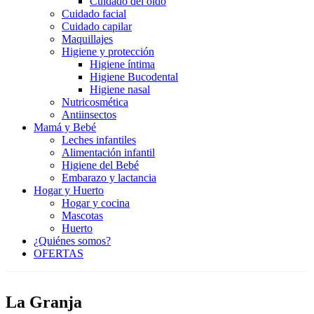
Cuidado del oído
Cuidado facial
Cuidado capilar
Maquillajes
Higiene y protección
Higiene íntima
Higiene Bucodental
Higiene nasal
Nutricosmética
Antiinsectos
Mamá y Bebé
Leches infantiles
Alimentación infantil
Higiene del Bebé
Embarazo y lactancia
Hogar y Huerto
Hogar y cocina
Mascotas
Huerto
¿Quiénes somos?
OFERTAS
La Granja