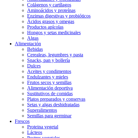
Colágenos y cartílagos
Aminoácidos y proteínas
Enzimas digestivas y probióticos
Ácidos grasos y omegas
Productos apícolas
Hongos y setas medicinales
Algas
Alimentación
Bebidas
Cerealeas, legumbres y pasta
Snacks, pan y bollería
Dulces
Aceites y condimentos
Endulzantes y mieles
Frutos secos y semillas
Alimentación deportiva
Sustitutivos de comidas
Platos preparados y conservas
Setas y algas deshidratadas
Superalimentos
Semillas para germinar
Frescos
Proteina vegetal
Lácteos
Postres vegetales