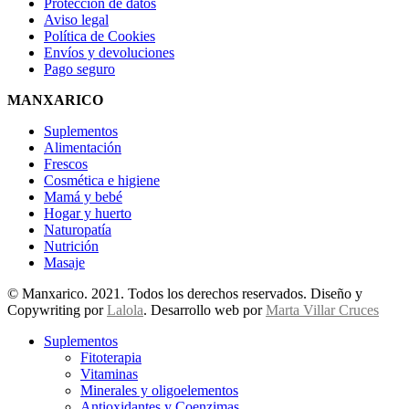
Protección de datos
Aviso legal
Política de Cookies
Envíos y devoluciones
Pago seguro
MANXARICO
Suplementos
Alimentación
Frescos
Cosmética e higiene
Mamá y bebé
Hogar y huerto
Naturopatía
Nutrición
Masaje
© Manxarico. 2021. Todos los derechos reservados. Diseño y
Copywriting por
Lalola
. Desarrollo web por
Marta Villar Cruces
Suplementos
Fitoterapia
Vitaminas
Minerales y oligoelementos
Antioxidantes y Coenzimas