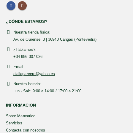
ALGAS Y SETAS ALGAMAR 100 g
0
out of 5
7,49
€
¿DÓNDE ESTAMOS?
JABÓN DE ALEPO ZANABILI 20% DE LAUREL 150 G
Nuestra tienda física:
Av. de Ourense, 3 | 36940 Cangas (Pontevedra)
0
out of 5
8,49
€
¿Hablamos?:
+34 986 307 026
Email:
olallaparcero@yahoo.es
Nuestro horario:
Lun - Sab: 9:00 a 14:00 / 17:00 a 21:00
INFORMACIÓN
Sobre Manxarico
Servicios
Contacta con nosotros