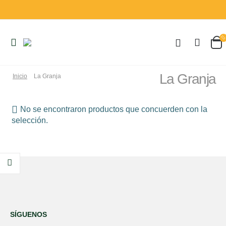
La Granja
Inicio
La Granja
No se encontraron productos que concuerden con la
selección.
Pro-Tik Inmuno 30 Cápsulas Espadiet
0
out of 5
20,49
€
SÍGUENOS