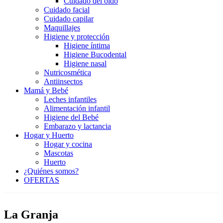
Cuidado del oído
Cuidado facial
Cuidado capilar
Maquillajes
Higiene y protección
Higiene íntima
Higiene Bucodental
Higiene nasal
Nutricosmética
Antiinsectos
Mamá y Bebé
Leches infantiles
Alimentación infantil
Higiene del Bebé
Embarazo y lactancia
Hogar y Huerto
Hogar y cocina
Mascotas
Huerto
¿Quiénes somos?
OFERTAS
La Granja