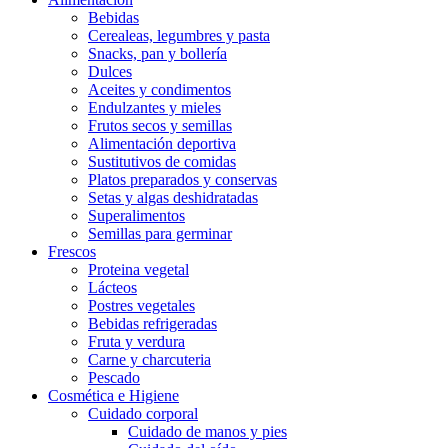
Bebidas
Cerealeas, legumbres y pasta
Snacks, pan y bollería
Dulces
Aceites y condimentos
Endulzantes y mieles
Frutos secos y semillas
Alimentación deportiva
Sustitutivos de comidas
Platos preparados y conservas
Setas y algas deshidratadas
Superalimentos
Semillas para germinar
Frescos
Proteina vegetal
Lácteos
Postres vegetales
Bebidas refrigeradas
Fruta y verdura
Carne y charcuteria
Pescado
Cosmética e Higiene
Cuidado corporal
Cuidado de manos y pies