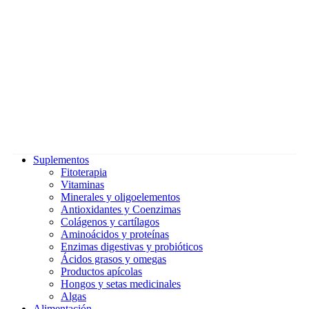
Suplementos
Fitoterapia
Vitaminas
Minerales y oligoelementos
Antioxidantes y Coenzimas
Colágenos y cartílagos
Aminoácidos y proteínas
Enzimas digestivas y probióticos
Ácidos grasos y omegas
Productos apícolas
Hongos y setas medicinales
Algas
Alimentación