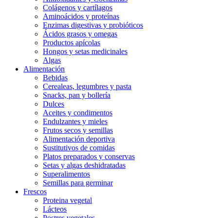
Colágenos y cartílagos
Aminoácidos y proteínas
Enzimas digestivas y probióticos
Ácidos grasos y omegas
Productos apícolas
Hongos y setas medicinales
Algas
Alimentación
Bebidas
Cerealeas, legumbres y pasta
Snacks, pan y bollería
Dulces
Aceites y condimentos
Endulzantes y mieles
Frutos secos y semillas
Alimentación deportiva
Sustitutivos de comidas
Platos preparados y conservas
Setas y algas deshidratadas
Superalimentos
Semillas para germinar
Frescos
Proteina vegetal
Lácteos
Postres vegetales