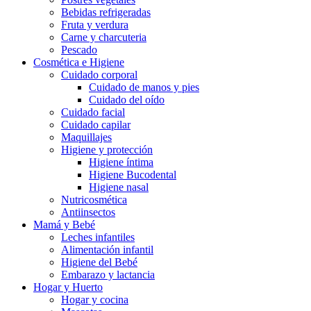
Bebidas refrigeradas
Fruta y verdura
Carne y charcuteria
Pescado
Cosmética e Higiene
Cuidado corporal
Cuidado de manos y pies
Cuidado del oído
Cuidado facial
Cuidado capilar
Maquillajes
Higiene y protección
Higiene íntima
Higiene Bucodental
Higiene nasal
Nutricosmética
Antiinsectos
Mamá y Bebé
Leches infantiles
Alimentación infantil
Higiene del Bebé
Embarazo y lactancia
Hogar y Huerto
Hogar y cocina