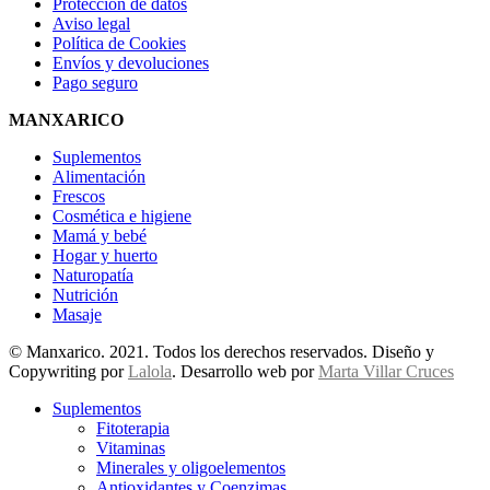
Protección de datos
Aviso legal
Política de Cookies
Envíos y devoluciones
Pago seguro
MANXARICO
Suplementos
Alimentación
Frescos
Cosmética e higiene
Mamá y bebé
Hogar y huerto
Naturopatía
Nutrición
Masaje
© Manxarico. 2021. Todos los derechos reservados. Diseño y
Copywriting por
Lalola
. Desarrollo web por
Marta Villar Cruces
Suplementos
Fitoterapia
Vitaminas
Minerales y oligoelementos
Antioxidantes y Coenzimas