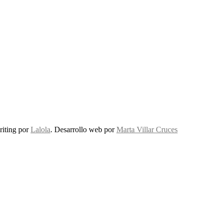
riting por
Lalola
. Desarrollo web por
Marta Villar Cruces