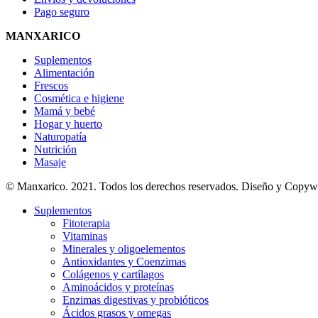
Pago seguro
MANXARICO
Suplementos
Alimentación
Frescos
Cosmética e higiene
Mamá y bebé
Hogar y huerto
Naturopatía
Nutrición
Masaje
© Manxarico. 2021. Todos los derechos reservados. Diseño y Copyw
Suplementos
Fitoterapia
Vitaminas
Minerales y oligoelementos
Antioxidantes y Coenzimas
Colágenos y cartílagos
Aminoácidos y proteínas
Enzimas digestivas y probióticos
Ácidos grasos y omegas