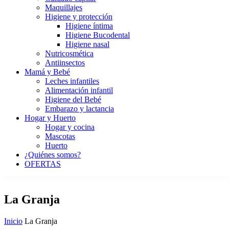
Maquillajes
Higiene y protección
Higiene íntima
Higiene Bucodental
Higiene nasal
Nutricosmética
Antiinsectos
Mamá y Bebé
Leches infantiles
Alimentación infantil
Higiene del Bebé
Embarazo y lactancia
Hogar y Huerto
Hogar y cocina
Mascotas
Huerto
¿Quiénes somos?
OFERTAS
La Granja
Inicio
La Granja