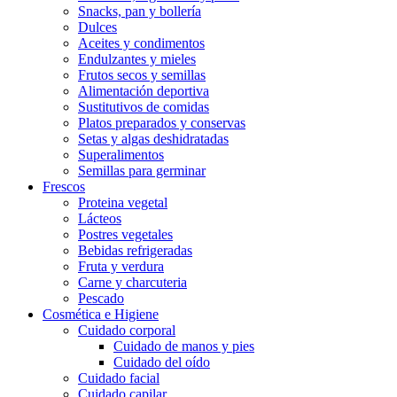
Snacks, pan y bollería
Dulces
Aceites y condimentos
Endulzantes y mieles
Frutos secos y semillas
Alimentación deportiva
Sustitutivos de comidas
Platos preparados y conservas
Setas y algas deshidratadas
Superalimentos
Semillas para germinar
Frescos
Proteina vegetal
Lácteos
Postres vegetales
Bebidas refrigeradas
Fruta y verdura
Carne y charcuteria
Pescado
Cosmética e Higiene
Cuidado corporal
Cuidado de manos y pies
Cuidado del oído
Cuidado facial
Cuidado capilar