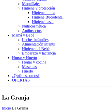
Maquillajes
Higiene y protección
Higiene íntima
Higiene Bucodental
Higiene nasal
Nutricosmética
Antiinsectos
Mamá y Bebé
Leches infantiles
Alimentación infantil
Higiene del Bebé
Embarazo y lactancia
Hogar y Huerto
Hogar y cocina
Mascotas
Huerto
¿Quiénes somos?
OFERTAS
La Granja
Inicio
La Granja