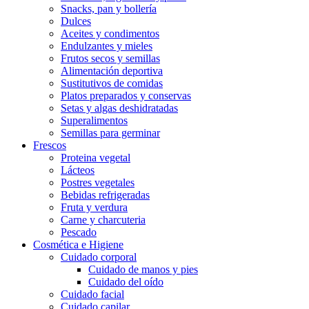
Snacks, pan y bollería
Dulces
Aceites y condimentos
Endulzantes y mieles
Frutos secos y semillas
Alimentación deportiva
Sustitutivos de comidas
Platos preparados y conservas
Setas y algas deshidratadas
Superalimentos
Semillas para germinar
Frescos
Proteina vegetal
Lácteos
Postres vegetales
Bebidas refrigeradas
Fruta y verdura
Carne y charcuteria
Pescado
Cosmética e Higiene
Cuidado corporal
Cuidado de manos y pies
Cuidado del oído
Cuidado facial
Cuidado capilar