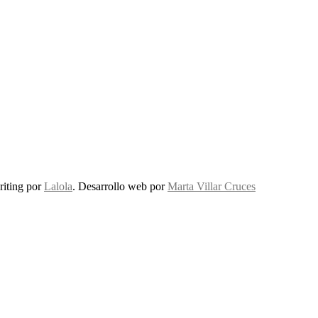
riting por
Lalola
. Desarrollo web por
Marta Villar Cruces