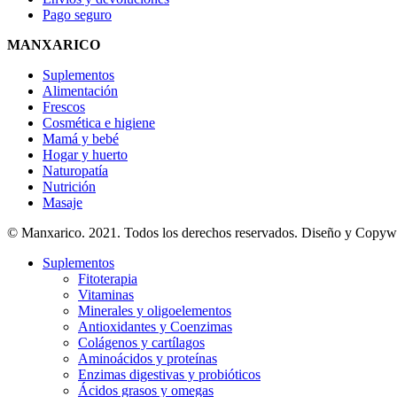
Pago seguro
MANXARICO
Suplementos
Alimentación
Frescos
Cosmética e higiene
Mamá y bebé
Hogar y huerto
Naturopatía
Nutrición
Masaje
© Manxarico. 2021. Todos los derechos reservados. Diseño y Copyw
Suplementos
Fitoterapia
Vitaminas
Minerales y oligoelementos
Antioxidantes y Coenzimas
Colágenos y cartílagos
Aminoácidos y proteínas
Enzimas digestivas y probióticos
Ácidos grasos y omegas