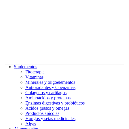
Suplementos
Fitoterapia
Vitaminas
Minerales y oligoelementos
Antioxidantes y Coenzimas
Colágenos y cartílagos
Aminoácidos y proteínas
Enzimas digestivas y probióticos
Ácidos grasos y omegas
Productos apícolas
Hongos y setas medicinales
Algas
Alimentación