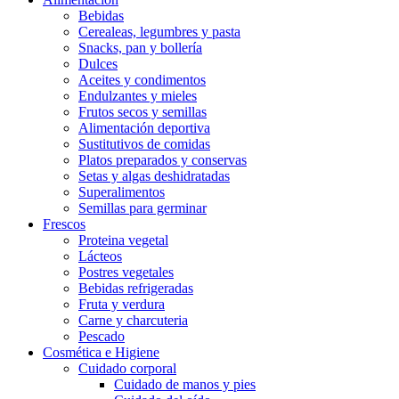
Bebidas
Cerealeas, legumbres y pasta
Snacks, pan y bollería
Dulces
Aceites y condimentos
Endulzantes y mieles
Frutos secos y semillas
Alimentación deportiva
Sustitutivos de comidas
Platos preparados y conservas
Setas y algas deshidratadas
Superalimentos
Semillas para germinar
Frescos
Proteina vegetal
Lácteos
Postres vegetales
Bebidas refrigeradas
Fruta y verdura
Carne y charcuteria
Pescado
Cosmética e Higiene
Cuidado corporal
Cuidado de manos y pies