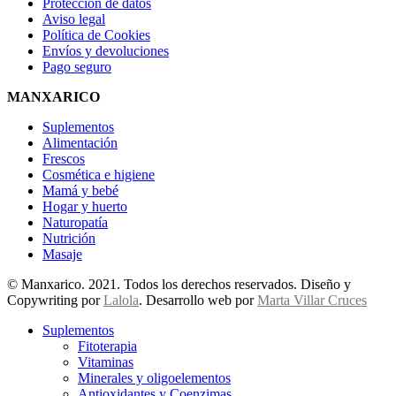
Protección de datos
Aviso legal
Política de Cookies
Envíos y devoluciones
Pago seguro
MANXARICO
Suplementos
Alimentación
Frescos
Cosmética e higiene
Mamá y bebé
Hogar y huerto
Naturopatía
Nutrición
Masaje
© Manxarico. 2021. Todos los derechos reservados. Diseño y
Copywriting por
Lalola
. Desarrollo web por
Marta Villar Cruces
Suplementos
Fitoterapia
Vitaminas
Minerales y oligoelementos
Antioxidantes y Coenzimas