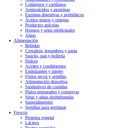
Colágenos y cartílagos
Aminoácidos y proteínas
Enzimas digestivas y probióticos
Ácidos grasos y omegas
Productos apícolas
Hongos y setas medicinales
Algas
Alimentación
Bebidas
Cerealeas, legumbres y pasta
Snacks, pan y bollería
Dulces
Aceites y condimentos
Endulzantes y mieles
Frutos secos y semillas
Alimentación deportiva
Sustitutivos de comidas
Platos preparados y conservas
Setas y algas deshidratadas
Superalimentos
Semillas para germinar
Frescos
Proteina vegetal
Lácteos
Postres vegetales