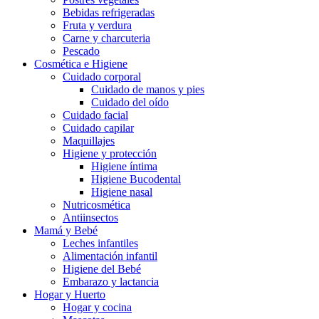
Bebidas refrigeradas
Fruta y verdura
Carne y charcuteria
Pescado
Cosmética e Higiene
Cuidado corporal
Cuidado de manos y pies
Cuidado del oído
Cuidado facial
Cuidado capilar
Maquillajes
Higiene y protección
Higiene íntima
Higiene Bucodental
Higiene nasal
Nutricosmética
Antiinsectos
Mamá y Bebé
Leches infantiles
Alimentación infantil
Higiene del Bebé
Embarazo y lactancia
Hogar y Huerto
Hogar y cocina