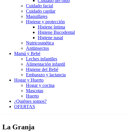
Cuidado del oído
Cuidado facial
Cuidado capilar
Maquillajes
Higiene y protección
Higiene íntima
Higiene Bucodental
Higiene nasal
Nutricosmética
Antiinsectos
Mamá y Bebé
Leches infantiles
Alimentación infantil
Higiene del Bebé
Embarazo y lactancia
Hogar y Huerto
Hogar y cocina
Mascotas
Huerto
¿Quiénes somos?
OFERTAS
La Granja