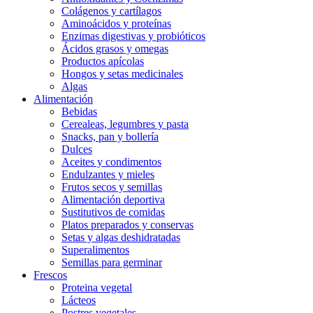
Colágenos y cartílagos
Aminoácidos y proteínas
Enzimas digestivas y probióticos
Ácidos grasos y omegas
Productos apícolas
Hongos y setas medicinales
Algas
Alimentación
Bebidas
Cerealeas, legumbres y pasta
Snacks, pan y bollería
Dulces
Aceites y condimentos
Endulzantes y mieles
Frutos secos y semillas
Alimentación deportiva
Sustitutivos de comidas
Platos preparados y conservas
Setas y algas deshidratadas
Superalimentos
Semillas para germinar
Frescos
Proteina vegetal
Lácteos
Postres vegetales