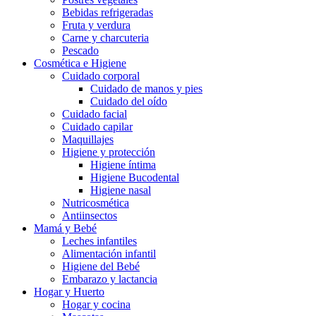
Bebidas refrigeradas
Fruta y verdura
Carne y charcuteria
Pescado
Cosmética e Higiene
Cuidado corporal
Cuidado de manos y pies
Cuidado del oído
Cuidado facial
Cuidado capilar
Maquillajes
Higiene y protección
Higiene íntima
Higiene Bucodental
Higiene nasal
Nutricosmética
Antiinsectos
Mamá y Bebé
Leches infantiles
Alimentación infantil
Higiene del Bebé
Embarazo y lactancia
Hogar y Huerto
Hogar y cocina