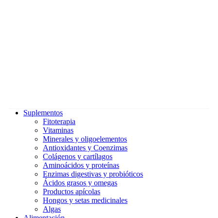
Suplementos
Fitoterapia
Vitaminas
Minerales y oligoelementos
Antioxidantes y Coenzimas
Colágenos y cartílagos
Aminoácidos y proteínas
Enzimas digestivas y probióticos
Ácidos grasos y omegas
Productos apícolas
Hongos y setas medicinales
Algas
Alimentación