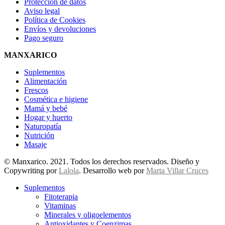
Protección de datos
Aviso legal
Política de Cookies
Envíos y devoluciones
Pago seguro
MANXARICO
Suplementos
Alimentación
Frescos
Cosmética e higiene
Mamá y bebé
Hogar y huerto
Naturopatía
Nutrición
Masaje
© Manxarico. 2021. Todos los derechos reservados. Diseño y
Copywriting por
Lalola
. Desarrollo web por
Marta Villar Cruces
Suplementos
Fitoterapia
Vitaminas
Minerales y oligoelementos
Antioxidantes y Coenzimas