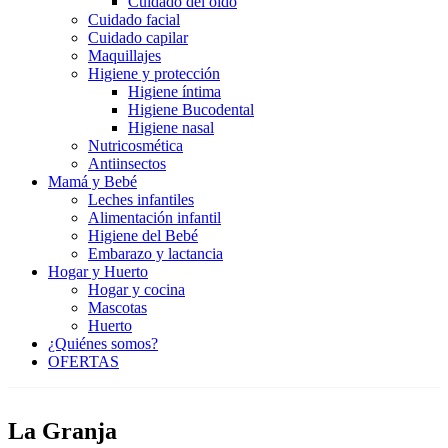
Cuidado del oído
Cuidado facial
Cuidado capilar
Maquillajes
Higiene y protección
Higiene íntima
Higiene Bucodental
Higiene nasal
Nutricosmética
Antiinsectos
Mamá y Bebé
Leches infantiles
Alimentación infantil
Higiene del Bebé
Embarazo y lactancia
Hogar y Huerto
Hogar y cocina
Mascotas
Huerto
¿Quiénes somos?
OFERTAS
La Granja