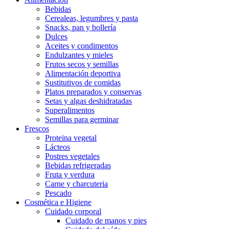
Bebidas
Cerealeas, legumbres y pasta
Snacks, pan y bollería
Dulces
Aceites y condimentos
Endulzantes y mieles
Frutos secos y semillas
Alimentación deportiva
Sustitutivos de comidas
Platos preparados y conservas
Setas y algas deshidratadas
Superalimentos
Semillas para germinar
Frescos
Proteina vegetal
Lácteos
Postres vegetales
Bebidas refrigeradas
Fruta y verdura
Carne y charcuteria
Pescado
Cosmética e Higiene
Cuidado corporal
Cuidado de manos y pies