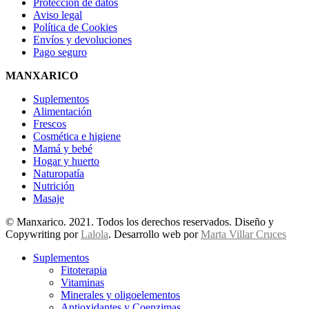
Protección de datos
Aviso legal
Política de Cookies
Envíos y devoluciones
Pago seguro
MANXARICO
Suplementos
Alimentación
Frescos
Cosmética e higiene
Mamá y bebé
Hogar y huerto
Naturopatía
Nutrición
Masaje
© Manxarico. 2021. Todos los derechos reservados. Diseño y
Copywriting por
Lalola
. Desarrollo web por
Marta Villar Cruces
Suplementos
Fitoterapia
Vitaminas
Minerales y oligoelementos
Antioxidantes y Coenzimas