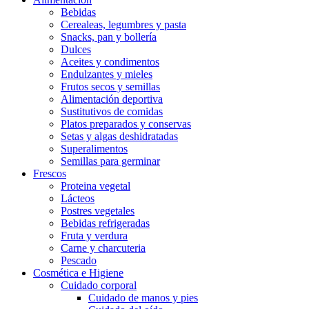
Bebidas
Cerealeas, legumbres y pasta
Snacks, pan y bollería
Dulces
Aceites y condimentos
Endulzantes y mieles
Frutos secos y semillas
Alimentación deportiva
Sustitutivos de comidas
Platos preparados y conservas
Setas y algas deshidratadas
Superalimentos
Semillas para germinar
Frescos
Proteina vegetal
Lácteos
Postres vegetales
Bebidas refrigeradas
Fruta y verdura
Carne y charcuteria
Pescado
Cosmética e Higiene
Cuidado corporal
Cuidado de manos y pies