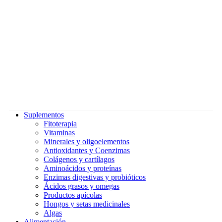
Suplementos
Fitoterapia
Vitaminas
Minerales y oligoelementos
Antioxidantes y Coenzimas
Colágenos y cartílagos
Aminoácidos y proteínas
Enzimas digestivas y probióticos
Ácidos grasos y omegas
Productos apícolas
Hongos y setas medicinales
Algas
Alimentación