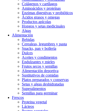
Colágenos y cartílagos
Aminoácidos y proteínas
Enzimas digestivas y probióticos
Ácidos grasos y omegas
Productos apícolas
Hongos y setas medicinales
Algas
Alimentación
Bebidas
Cerealeas, legumbres y pasta
Snacks, pan y bollería
Dulces
Aceites y condimentos
Endulzantes y mieles
Frutos secos y semillas
Alimentación deportiva
Sustitutivos de comidas
Platos preparados y conservas
Setas y algas deshidratadas
Superalimentos
Semillas para germinar
Frescos
Proteina vegetal
Lácteos
Postres vegetales