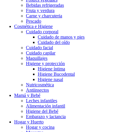
Bebidas refrigeradas
Fruta y verdura
Carne y charcuteria
Pescado
Cosmética e Higiene
Cuidado corporal
Cuidado de manos y pies
Cuidado del oído
Cuidado facial
Cuidado capilar
Maquillajes
Higiene y protección
Higiene íntima
Higiene Bucodental
Higiene nasal
Nutricosmética
Antiinsectos
Mamá y Bebé
Leches infantiles
Alimentación infantil
Higiene del Bebé
Embarazo y lactancia
Hogar y Huerto
Hogar y cocina