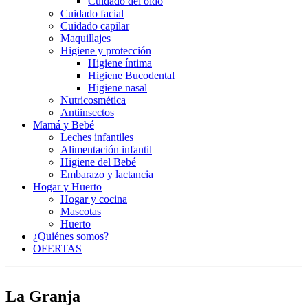
Cuidado del oído
Cuidado facial
Cuidado capilar
Maquillajes
Higiene y protección
Higiene íntima
Higiene Bucodental
Higiene nasal
Nutricosmética
Antiinsectos
Mamá y Bebé
Leches infantiles
Alimentación infantil
Higiene del Bebé
Embarazo y lactancia
Hogar y Huerto
Hogar y cocina
Mascotas
Huerto
¿Quiénes somos?
OFERTAS
La Granja