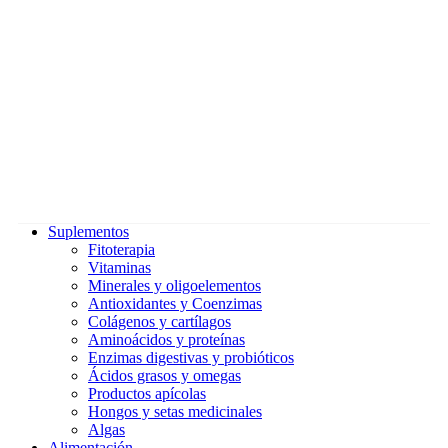
Suplementos
Fitoterapia
Vitaminas
Minerales y oligoelementos
Antioxidantes y Coenzimas
Colágenos y cartílagos
Aminoácidos y proteínas
Enzimas digestivas y probióticos
Ácidos grasos y omegas
Productos apícolas
Hongos y setas medicinales
Algas
Alimentación