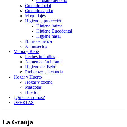
Cuidado del oído
Cuidado facial
Cuidado capilar
Maquillajes
Higiene y protección
Higiene íntima
Higiene Bucodental
Higiene nasal
Nutricosmética
Antiinsectos
Mamá y Bebé
Leches infantiles
Alimentación infantil
Higiene del Bebé
Embarazo y lactancia
Hogar y Huerto
Hogar y cocina
Mascotas
Huerto
¿Quiénes somos?
OFERTAS
La Granja