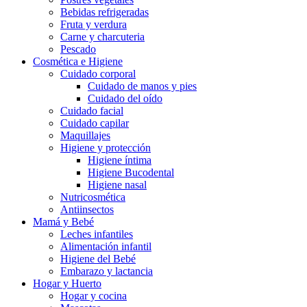
Bebidas refrigeradas
Fruta y verdura
Carne y charcuteria
Pescado
Cosmética e Higiene
Cuidado corporal
Cuidado de manos y pies
Cuidado del oído
Cuidado facial
Cuidado capilar
Maquillajes
Higiene y protección
Higiene íntima
Higiene Bucodental
Higiene nasal
Nutricosmética
Antiinsectos
Mamá y Bebé
Leches infantiles
Alimentación infantil
Higiene del Bebé
Embarazo y lactancia
Hogar y Huerto
Hogar y cocina