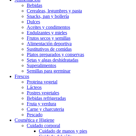
Bebidas
Cerealeas, legumbres y pasta
Snacks, pan y bollería
Dulces
Aceites y condimentos
Endulzantes y mieles
Frutos secos y semillas
Alimentación deportiva
Sustitutivos de comidas
Platos preparados y conservas
Setas y algas deshidratadas
Superalimentos
Semillas para germinar
Frescos
Proteina vegetal
Lácteos
Postres vegetales
Bebidas refrigeradas
Fruta y verdura
Carne y charcuteria
Pescado
Cosmética e Higiene
Cuidado corporal
Cuidado de manos y pies