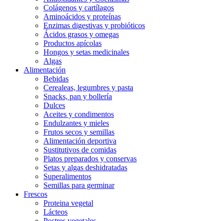
Colágenos y cartílagos
Aminoácidos y proteínas
Enzimas digestivas y probióticos
Ácidos grasos y omegas
Productos apícolas
Hongos y setas medicinales
Algas
Alimentación
Bebidas
Cerealeas, legumbres y pasta
Snacks, pan y bollería
Dulces
Aceites y condimentos
Endulzantes y mieles
Frutos secos y semillas
Alimentación deportiva
Sustitutivos de comidas
Platos preparados y conservas
Setas y algas deshidratadas
Superalimentos
Semillas para germinar
Frescos
Proteina vegetal
Lácteos
Postres vegetales