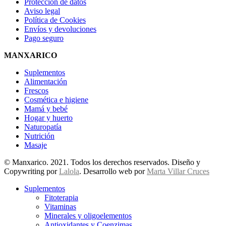
Protección de datos
Aviso legal
Política de Cookies
Envíos y devoluciones
Pago seguro
MANXARICO
Suplementos
Alimentación
Frescos
Cosmética e higiene
Mamá y bebé
Hogar y huerto
Naturopatía
Nutrición
Masaje
© Manxarico. 2021. Todos los derechos reservados. Diseño y
Copywriting por
Lalola
. Desarrollo web por
Marta Villar Cruces
Suplementos
Fitoterapia
Vitaminas
Minerales y oligoelementos
Antioxidantes y Coenzimas