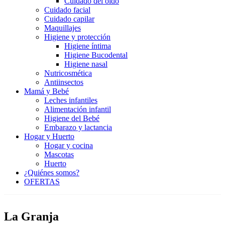
Cuidado del oído
Cuidado facial
Cuidado capilar
Maquillajes
Higiene y protección
Higiene íntima
Higiene Bucodental
Higiene nasal
Nutricosmética
Antiinsectos
Mamá y Bebé
Leches infantiles
Alimentación infantil
Higiene del Bebé
Embarazo y lactancia
Hogar y Huerto
Hogar y cocina
Mascotas
Huerto
¿Quiénes somos?
OFERTAS
La Granja