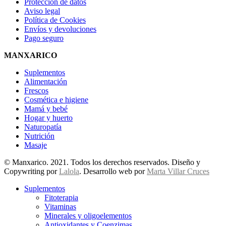
Protección de datos
Aviso legal
Política de Cookies
Envíos y devoluciones
Pago seguro
MANXARICO
Suplementos
Alimentación
Frescos
Cosmética e higiene
Mamá y bebé
Hogar y huerto
Naturopatía
Nutrición
Masaje
© Manxarico. 2021. Todos los derechos reservados. Diseño y
Copywriting por
Lalola
. Desarrollo web por
Marta Villar Cruces
Suplementos
Fitoterapia
Vitaminas
Minerales y oligoelementos
Antioxidantes y Coenzimas