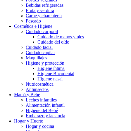
Bebidas refrigeradas
Fruta y verdura
Carne y charcuteria
Pescado
Cosmética e Higiene
Cuidado corporal
Cuidado de manos y pies
Cuidado del oído
Cuidado facial
Cuidado capilar
Maquillajes
Higiene y protección
Higiene íntima
Higiene Bucodental
Higiene nasal
Nutricosmética
Antiinsectos
Mamá y Bebé
Leches infantiles
Alimentación infantil
Higiene del Bebé
Embarazo y lactancia
Hogar y Huerto
Hogar y cocina