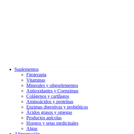
Suplementos
Fitoterapia
Vitaminas
Minerales y oligoelementos
Antioxidantes y Coenzimas
Colágenos y cartílagos
Aminoácidos y proteínas
Enzimas digestivas y probióticos
Ácidos grasos y omegas
Productos apícolas
Hongos y setas medicinales
Algas
Alimentación