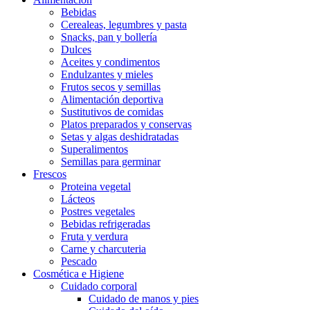
Bebidas
Cerealeas, legumbres y pasta
Snacks, pan y bollería
Dulces
Aceites y condimentos
Endulzantes y mieles
Frutos secos y semillas
Alimentación deportiva
Sustitutivos de comidas
Platos preparados y conservas
Setas y algas deshidratadas
Superalimentos
Semillas para germinar
Frescos
Proteina vegetal
Lácteos
Postres vegetales
Bebidas refrigeradas
Fruta y verdura
Carne y charcuteria
Pescado
Cosmética e Higiene
Cuidado corporal
Cuidado de manos y pies