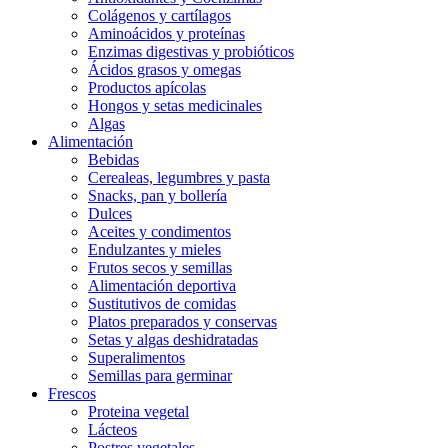
Colágenos y cartílagos
Aminoácidos y proteínas
Enzimas digestivas y probióticos
Ácidos grasos y omegas
Productos apícolas
Hongos y setas medicinales
Algas
Alimentación
Bebidas
Cerealeas, legumbres y pasta
Snacks, pan y bollería
Dulces
Aceites y condimentos
Endulzantes y mieles
Frutos secos y semillas
Alimentación deportiva
Sustitutivos de comidas
Platos preparados y conservas
Setas y algas deshidratadas
Superalimentos
Semillas para germinar
Frescos
Proteina vegetal
Lácteos
Postres vegetales