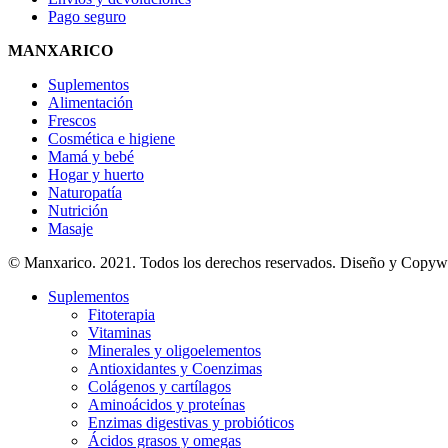
Pago seguro
MANXARICO
Suplementos
Alimentación
Frescos
Cosmética e higiene
Mamá y bebé
Hogar y huerto
Naturopatía
Nutrición
Masaje
© Manxarico. 2021. Todos los derechos reservados. Diseño y Copyw
Suplementos
Fitoterapia
Vitaminas
Minerales y oligoelementos
Antioxidantes y Coenzimas
Colágenos y cartílagos
Aminoácidos y proteínas
Enzimas digestivas y probióticos
Ácidos grasos y omegas