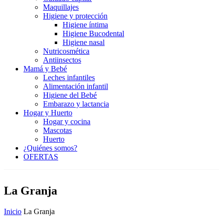
Maquillajes
Higiene y protección
Higiene íntima
Higiene Bucodental
Higiene nasal
Nutricosmética
Antiinsectos
Mamá y Bebé
Leches infantiles
Alimentación infantil
Higiene del Bebé
Embarazo y lactancia
Hogar y Huerto
Hogar y cocina
Mascotas
Huerto
¿Quiénes somos?
OFERTAS
La Granja
Inicio
La Granja