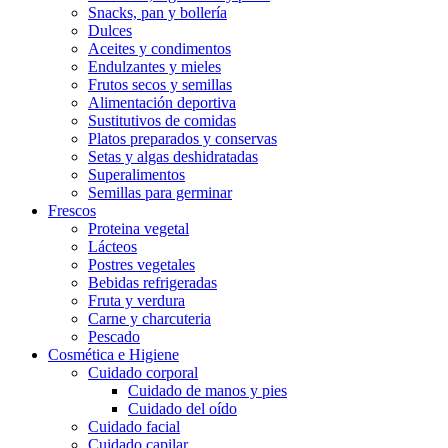
Snacks, pan y bollería
Dulces
Aceites y condimentos
Endulzantes y mieles
Frutos secos y semillas
Alimentación deportiva
Sustitutivos de comidas
Platos preparados y conservas
Setas y algas deshidratadas
Superalimentos
Semillas para germinar
Frescos
Proteina vegetal
Lácteos
Postres vegetales
Bebidas refrigeradas
Fruta y verdura
Carne y charcuteria
Pescado
Cosmética e Higiene
Cuidado corporal
Cuidado de manos y pies
Cuidado del oído
Cuidado facial
Cuidado capilar