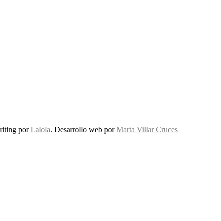
riting por
Lalola
. Desarrollo web por
Marta Villar Cruces