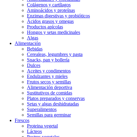
Colágenos y cartílagos
Aminoácidos y proteínas
Enzimas digestivas y probióticos
Ácidos grasos y omegas
Productos apícolas
Hongos y setas medicinales
Algas
Alimentación
Bebidas
Cerealeas, legumbres y pasta
Snacks, pan y bollería
Dulces
Aceites y condimentos
Endulzantes y mieles
Frutos secos y semillas
Alimentación deportiva
Sustitutivos de comidas
Platos preparados y conservas
Setas y algas deshidratadas
Superalimentos
Semillas para germinar
Frescos
Proteina vegetal
Lácteos
Postres vegetales