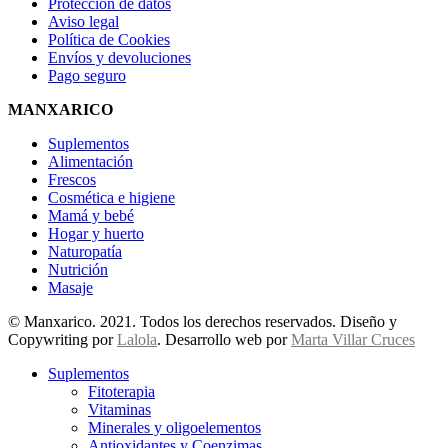
Protección de datos
Aviso legal
Política de Cookies
Envíos y devoluciones
Pago seguro
MANXARICO
Suplementos
Alimentación
Frescos
Cosmética e higiene
Mamá y bebé
Hogar y huerto
Naturopatía
Nutrición
Masaje
© Manxarico. 2021. Todos los derechos reservados. Diseño y
Copywriting por
Lalola
. Desarrollo web por
Marta Villar Cruces
Suplementos
Fitoterapia
Vitaminas
Minerales y oligoelementos
Antioxidantes y Coenzimas