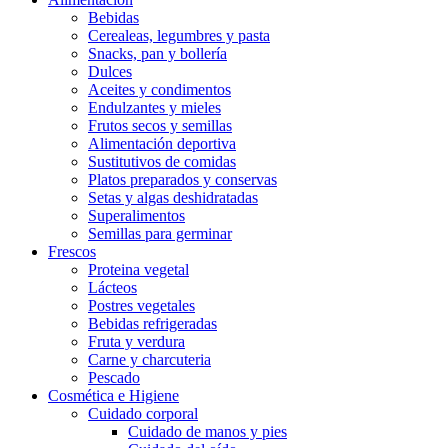
Bebidas
Cerealeas, legumbres y pasta
Snacks, pan y bollería
Dulces
Aceites y condimentos
Endulzantes y mieles
Frutos secos y semillas
Alimentación deportiva
Sustitutivos de comidas
Platos preparados y conservas
Setas y algas deshidratadas
Superalimentos
Semillas para germinar
Frescos
Proteina vegetal
Lácteos
Postres vegetales
Bebidas refrigeradas
Fruta y verdura
Carne y charcuteria
Pescado
Cosmética e Higiene
Cuidado corporal
Cuidado de manos y pies