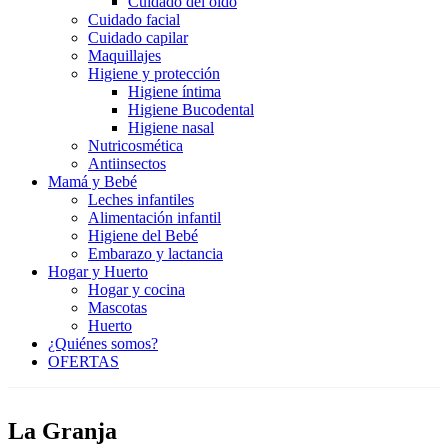
Cuidado del oído
Cuidado facial
Cuidado capilar
Maquillajes
Higiene y protección
Higiene íntima
Higiene Bucodental
Higiene nasal
Nutricosmética
Antiinsectos
Mamá y Bebé
Leches infantiles
Alimentación infantil
Higiene del Bebé
Embarazo y lactancia
Hogar y Huerto
Hogar y cocina
Mascotas
Huerto
¿Quiénes somos?
OFERTAS
La Granja