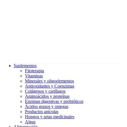
Suplementos
Fitoterapia
Vitaminas
Minerales y oligoelementos
Antioxidantes y Coenzimas
Colágenos y cartílagos
Aminoácidos y proteínas
Enzimas digestivas y probióticos
Ácidos grasos y omegas
Productos apícolas
Hongos y setas medicinales
Algas
Alimentación