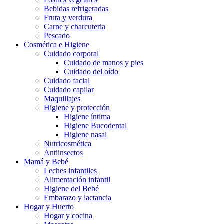
Bebidas refrigeradas
Fruta y verdura
Carne y charcuteria
Pescado
Cosmética e Higiene
Cuidado corporal
Cuidado de manos y pies
Cuidado del oído
Cuidado facial
Cuidado capilar
Maquillajes
Higiene y protección
Higiene íntima
Higiene Bucodental
Higiene nasal
Nutricosmética
Antiinsectos
Mamá y Bebé
Leches infantiles
Alimentación infantil
Higiene del Bebé
Embarazo y lactancia
Hogar y Huerto
Hogar y cocina