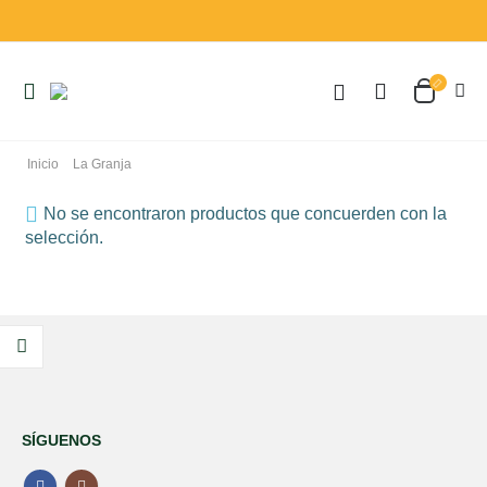
Inicio
La Granja
No se encontraron productos que concuerden con la
selección.
Pro-Tik Inmuno 30 Cápsulas Espadiet
SÍGUENOS
0
out of 5
20,49
€