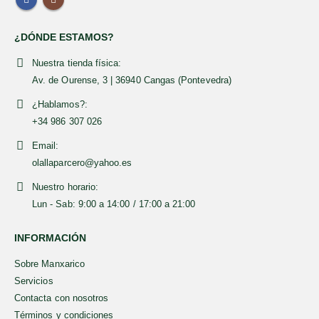
ALGAS Y SETAS ALGAMAR 100 g
¿DÓNDE ESTAMOS?
0
out of 5
7,49
€
Nuestra tienda física:
JABÓN DE ALEPO ZANABILI 20% DE LAUREL 150 G
Av. de Ourense, 3 | 36940 Cangas (Pontevedra)
0
out of 5
8,49
€
¿Hablamos?:
+34 986 307 026
Email:
olallaparcero@yahoo.es
Nuestro horario:
Lun - Sab: 9:00 a 14:00 / 17:00 a 21:00
INFORMACIÓN
Sobre Manxarico
Servicios
Contacta con nosotros
Términos y condiciones