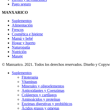
Pago seguro
MANXARICO
Suplementos
Alimentación
Frescos
Cosmética e higiene
Mamá y bebé
Hogar y huerto
Naturopatía
Nutrición
Masaje
© Manxarico. 2021. Todos los derechos reservados. Diseño y Copyw
Suplementos
Fitoterapia
Vitaminas
Minerales y oligoelementos
Antioxidantes y Coenzimas
Colágenos y cartílagos
Aminoácidos y proteínas
Enzimas digestivas y probióticos
Ácidos grasos y omegas