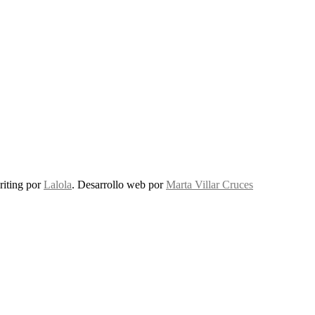
riting por
Lalola
. Desarrollo web por
Marta Villar Cruces