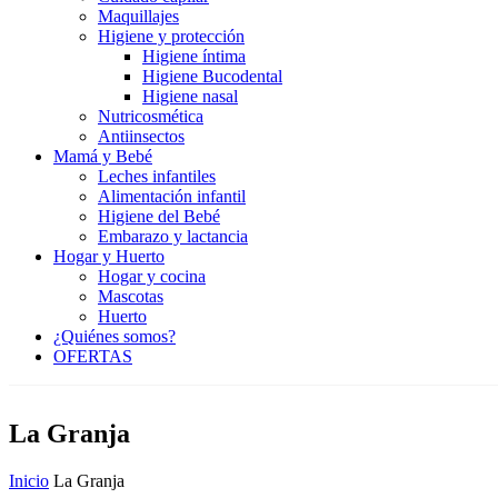
Maquillajes
Higiene y protección
Higiene íntima
Higiene Bucodental
Higiene nasal
Nutricosmética
Antiinsectos
Mamá y Bebé
Leches infantiles
Alimentación infantil
Higiene del Bebé
Embarazo y lactancia
Hogar y Huerto
Hogar y cocina
Mascotas
Huerto
¿Quiénes somos?
OFERTAS
La Granja
Inicio
La Granja