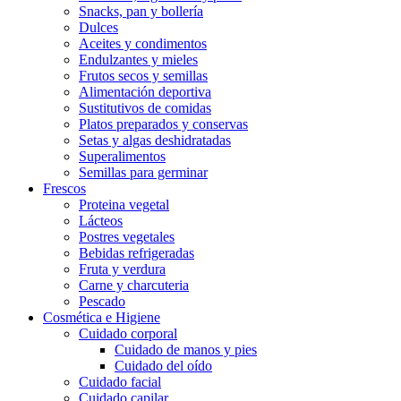
Snacks, pan y bollería
Dulces
Aceites y condimentos
Endulzantes y mieles
Frutos secos y semillas
Alimentación deportiva
Sustitutivos de comidas
Platos preparados y conservas
Setas y algas deshidratadas
Superalimentos
Semillas para germinar
Frescos
Proteina vegetal
Lácteos
Postres vegetales
Bebidas refrigeradas
Fruta y verdura
Carne y charcuteria
Pescado
Cosmética e Higiene
Cuidado corporal
Cuidado de manos y pies
Cuidado del oído
Cuidado facial
Cuidado capilar