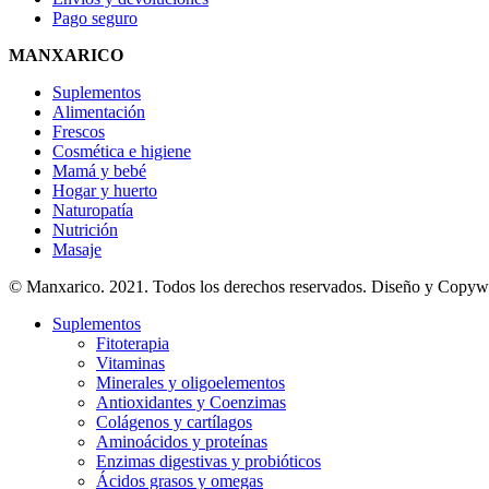
Pago seguro
MANXARICO
Suplementos
Alimentación
Frescos
Cosmética e higiene
Mamá y bebé
Hogar y huerto
Naturopatía
Nutrición
Masaje
© Manxarico. 2021. Todos los derechos reservados. Diseño y Copyw
Suplementos
Fitoterapia
Vitaminas
Minerales y oligoelementos
Antioxidantes y Coenzimas
Colágenos y cartílagos
Aminoácidos y proteínas
Enzimas digestivas y probióticos
Ácidos grasos y omegas