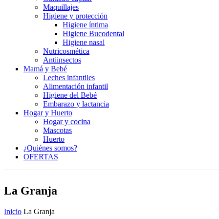
Maquillajes
Higiene y protección
Higiene íntima
Higiene Bucodental
Higiene nasal
Nutricosmética
Antiinsectos
Mamá y Bebé
Leches infantiles
Alimentación infantil
Higiene del Bebé
Embarazo y lactancia
Hogar y Huerto
Hogar y cocina
Mascotas
Huerto
¿Quiénes somos?
OFERTAS
La Granja
Inicio
La Granja