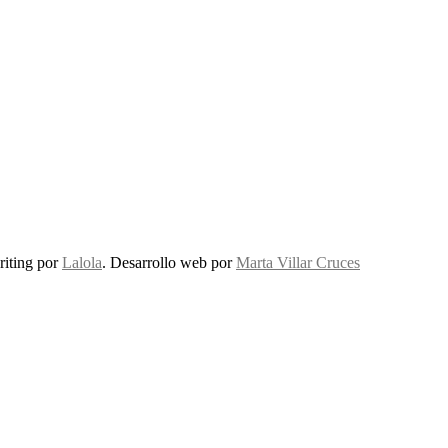
riting por
Lalola
. Desarrollo web por
Marta Villar Cruces