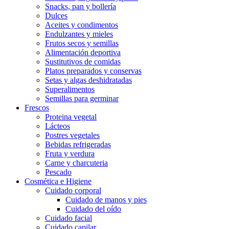
Snacks, pan y bollería
Dulces
Aceites y condimentos
Endulzantes y mieles
Frutos secos y semillas
Alimentación deportiva
Sustitutivos de comidas
Platos preparados y conservas
Setas y algas deshidratadas
Superalimentos
Semillas para germinar
Frescos
Proteina vegetal
Lácteos
Postres vegetales
Bebidas refrigeradas
Fruta y verdura
Carne y charcuteria
Pescado
Cosmética e Higiene
Cuidado corporal
Cuidado de manos y pies
Cuidado del oído
Cuidado facial
Cuidado capilar