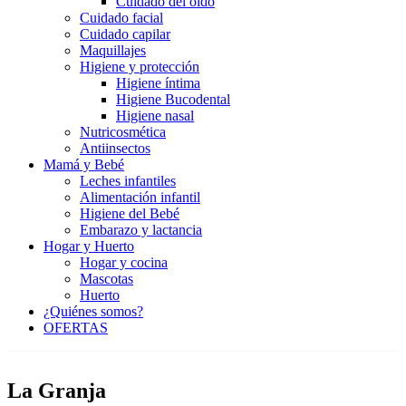
Cuidado del oído
Cuidado facial
Cuidado capilar
Maquillajes
Higiene y protección
Higiene íntima
Higiene Bucodental
Higiene nasal
Nutricosmética
Antiinsectos
Mamá y Bebé
Leches infantiles
Alimentación infantil
Higiene del Bebé
Embarazo y lactancia
Hogar y Huerto
Hogar y cocina
Mascotas
Huerto
¿Quiénes somos?
OFERTAS
La Granja