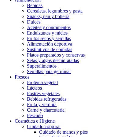
Bebidas
Cerealeas, legumbres y pasta
Snacks, pan y bollería
Dulces
Aceites y condimentos
Endulzantes y mieles
Frutos secos y semillas
Alimentación deportiva
Sustitutivos de comidas
Platos preparados y conservas
Setas y algas deshidratadas
Superalimentos
Semillas para germinar
Frescos
Proteina vegetal
Lácteos
Postres vegetales
Bebidas refrigeradas
Fruta y verdura
Carne y charcuteria
Pescado
Cosmética e Higiene
Cuidado corporal
Cuidado de manos y pies