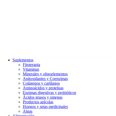
Suplementos
Fitoterapia
Vitaminas
Minerales y oligoelementos
Antioxidantes y Coenzimas
Colágenos y cartílagos
Aminoácidos y proteínas
Enzimas digestivas y probióticos
Ácidos grasos y omegas
Productos apícolas
Hongos y setas medicinales
Algas
Alimentación