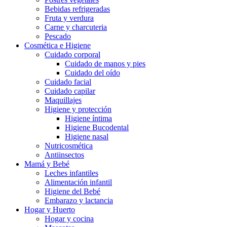
Bebidas refrigeradas
Fruta y verdura
Carne y charcuteria
Pescado
Cosmética e Higiene
Cuidado corporal
Cuidado de manos y pies
Cuidado del oído
Cuidado facial
Cuidado capilar
Maquillajes
Higiene y protección
Higiene íntima
Higiene Bucodental
Higiene nasal
Nutricosmética
Antiinsectos
Mamá y Bebé
Leches infantiles
Alimentación infantil
Higiene del Bebé
Embarazo y lactancia
Hogar y Huerto
Hogar y cocina