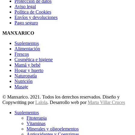
Protección de datos
Aviso legal
Política de Cookies
Envíos y devoluciones
Pago seguro
MANXARICO
Suplementos
Alimentación
Frescos
Cosmética e higiene
Mamá y bebé
Hogar y huerto
Naturopatía
Nutrición
Masaje
© Manxarico. 2021. Todos los derechos reservados. Diseño y
Copywriting por
Lalola
. Desarrollo web por
Marta Villar Cruces
Suplementos
Fitoterapia
Vitaminas
Minerales y oligoelementos
Antioxidantes y Coenzimas