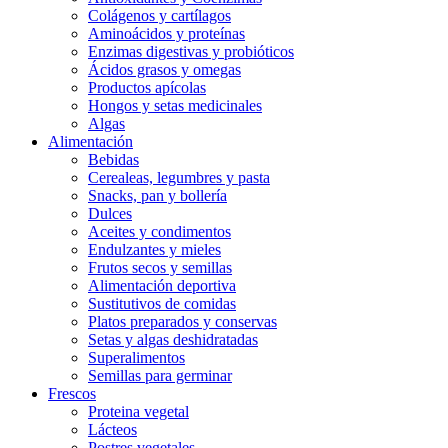
Colágenos y cartílagos
Aminoácidos y proteínas
Enzimas digestivas y probióticos
Ácidos grasos y omegas
Productos apícolas
Hongos y setas medicinales
Algas
Alimentación
Bebidas
Cerealeas, legumbres y pasta
Snacks, pan y bollería
Dulces
Aceites y condimentos
Endulzantes y mieles
Frutos secos y semillas
Alimentación deportiva
Sustitutivos de comidas
Platos preparados y conservas
Setas y algas deshidratadas
Superalimentos
Semillas para germinar
Frescos
Proteina vegetal
Lácteos
Postres vegetales