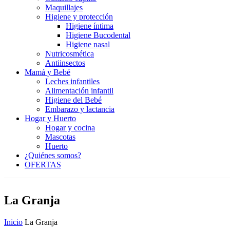
Maquillajes
Higiene y protección
Higiene íntima
Higiene Bucodental
Higiene nasal
Nutricosmética
Antiinsectos
Mamá y Bebé
Leches infantiles
Alimentación infantil
Higiene del Bebé
Embarazo y lactancia
Hogar y Huerto
Hogar y cocina
Mascotas
Huerto
¿Quiénes somos?
OFERTAS
La Granja
Inicio
La Granja