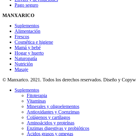
Pago seguro
MANXARICO
Suplementos
Alimentación
Frescos
Cosmética e higiene
Mamá y bebé
Hogar y huerto
Naturopatía
Nutrición
Masaje
© Manxarico. 2021. Todos los derechos reservados. Diseño y Copyw
Suplementos
Fitoterapia
Vitaminas
Minerales y oligoelementos
Antioxidantes y Coenzimas
Colágenos y cartílagos
Aminoácidos y proteínas
Enzimas digestivas y probióticos
Ácidos grasos y omegas