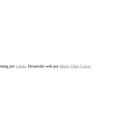
riting por
Lalola
. Desarrollo web por
Marta Villar Cruces