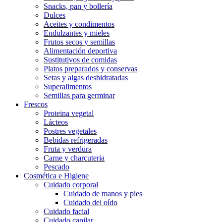
Snacks, pan y bollería
Dulces
Aceites y condimentos
Endulzantes y mieles
Frutos secos y semillas
Alimentación deportiva
Sustitutivos de comidas
Platos preparados y conservas
Setas y algas deshidratadas
Superalimentos
Semillas para germinar
Frescos
Proteina vegetal
Lácteos
Postres vegetales
Bebidas refrigeradas
Fruta y verdura
Carne y charcuteria
Pescado
Cosmética e Higiene
Cuidado corporal
Cuidado de manos y pies
Cuidado del oído
Cuidado facial
Cuidado capilar