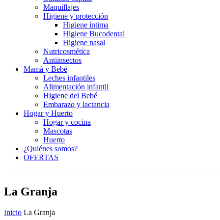
Maquillajes
Higiene y protección
Higiene íntima
Higiene Bucodental
Higiene nasal
Nutricosmética
Antiinsectos
Mamá y Bebé
Leches infantiles
Alimentación infantil
Higiene del Bebé
Embarazo y lactancia
Hogar y Huerto
Hogar y cocina
Mascotas
Huerto
¿Quiénes somos?
OFERTAS
La Granja
Inicio
La Granja