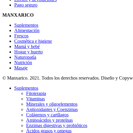
Pago seguro
MANXARICO
Suplementos
Alimentación
Frescos
Cosmética e higiene
Mamá y bebé
Hogar y huerto
Naturopatía
Nutrición
Masaje
© Manxarico. 2021. Todos los derechos reservados. Diseño y Copyw
Suplementos
Fitoterapia
Vitaminas
Minerales y oligoelementos
Antioxidantes y Coenzimas
Colágenos y cartílagos
Aminoácidos y proteínas
Enzimas digestivas y probióticos
Ácidos grasos y omegas