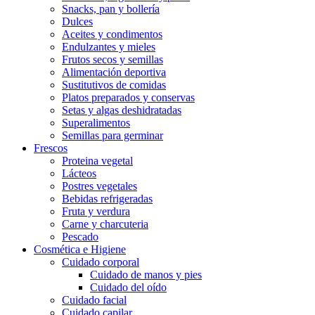
Snacks, pan y bollería
Dulces
Aceites y condimentos
Endulzantes y mieles
Frutos secos y semillas
Alimentación deportiva
Sustitutivos de comidas
Platos preparados y conservas
Setas y algas deshidratadas
Superalimentos
Semillas para germinar
Frescos
Proteina vegetal
Lácteos
Postres vegetales
Bebidas refrigeradas
Fruta y verdura
Carne y charcuteria
Pescado
Cosmética e Higiene
Cuidado corporal
Cuidado de manos y pies
Cuidado del oído
Cuidado facial
Cuidado capilar