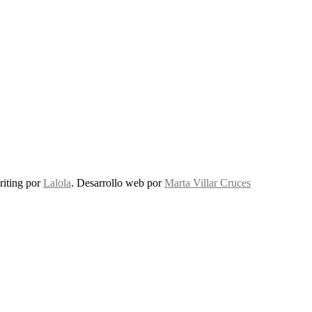
riting por
Lalola
. Desarrollo web por
Marta Villar Cruces