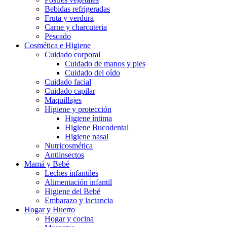
Bebidas refrigeradas
Fruta y verdura
Carne y charcuteria
Pescado
Cosmética e Higiene
Cuidado corporal
Cuidado de manos y pies
Cuidado del oído
Cuidado facial
Cuidado capilar
Maquillajes
Higiene y protección
Higiene íntima
Higiene Bucodental
Higiene nasal
Nutricosmética
Antiinsectos
Mamá y Bebé
Leches infantiles
Alimentación infantil
Higiene del Bebé
Embarazo y lactancia
Hogar y Huerto
Hogar y cocina