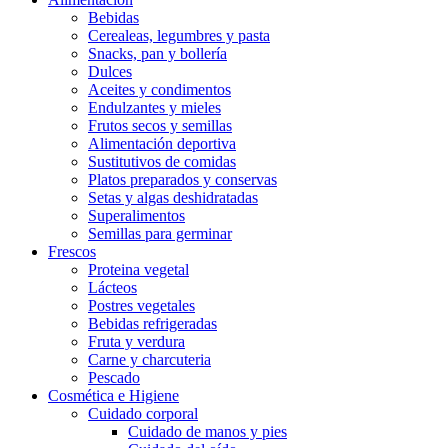
Bebidas
Cerealeas, legumbres y pasta
Snacks, pan y bollería
Dulces
Aceites y condimentos
Endulzantes y mieles
Frutos secos y semillas
Alimentación deportiva
Sustitutivos de comidas
Platos preparados y conservas
Setas y algas deshidratadas
Superalimentos
Semillas para germinar
Frescos
Proteina vegetal
Lácteos
Postres vegetales
Bebidas refrigeradas
Fruta y verdura
Carne y charcuteria
Pescado
Cosmética e Higiene
Cuidado corporal
Cuidado de manos y pies