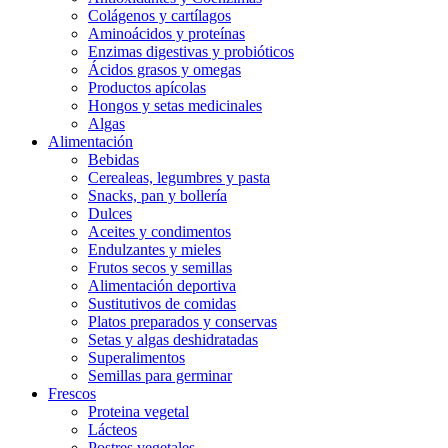
Colágenos y cartílagos
Aminoácidos y proteínas
Enzimas digestivas y probióticos
Ácidos grasos y omegas
Productos apícolas
Hongos y setas medicinales
Algas
Alimentación
Bebidas
Cerealeas, legumbres y pasta
Snacks, pan y bollería
Dulces
Aceites y condimentos
Endulzantes y mieles
Frutos secos y semillas
Alimentación deportiva
Sustitutivos de comidas
Platos preparados y conservas
Setas y algas deshidratadas
Superalimentos
Semillas para germinar
Frescos
Proteina vegetal
Lácteos
Postres vegetales