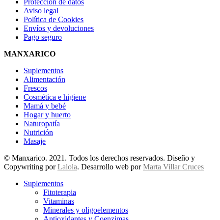
Protección de datos
Aviso legal
Política de Cookies
Envíos y devoluciones
Pago seguro
MANXARICO
Suplementos
Alimentación
Frescos
Cosmética e higiene
Mamá y bebé
Hogar y huerto
Naturopatía
Nutrición
Masaje
© Manxarico. 2021. Todos los derechos reservados. Diseño y
Copywriting por
Lalola
. Desarrollo web por
Marta Villar Cruces
Suplementos
Fitoterapia
Vitaminas
Minerales y oligoelementos
Antioxidantes y Coenzimas