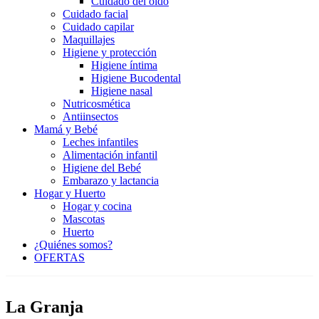
Cuidado del oído
Cuidado facial
Cuidado capilar
Maquillajes
Higiene y protección
Higiene íntima
Higiene Bucodental
Higiene nasal
Nutricosmética
Antiinsectos
Mamá y Bebé
Leches infantiles
Alimentación infantil
Higiene del Bebé
Embarazo y lactancia
Hogar y Huerto
Hogar y cocina
Mascotas
Huerto
¿Quiénes somos?
OFERTAS
La Granja