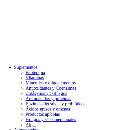
Suplementos
Fitoterapia
Vitaminas
Minerales y oligoelementos
Antioxidantes y Coenzimas
Colágenos y cartílagos
Aminoácidos y proteínas
Enzimas digestivas y probióticos
Ácidos grasos y omegas
Productos apícolas
Hongos y setas medicinales
Algas
Alimentación