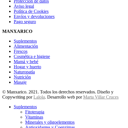
Protección de datos
Aviso legal
Política de Cookies
Envíos y devoluciones
Pago seguro
MANXARICO
Suplementos
Alimentación
Frescos
Cosmética e higiene
Mamá y bebé
Hogar y huerto
Naturopatía
Nutrición
Masaje
© Manxarico. 2021. Todos los derechos reservados. Diseño y
Copywriting por
Lalola
. Desarrollo web por
Marta Villar Cruces
Suplementos
Fitoterapia
Vitaminas
Minerales y oligoelementos
Antioxidantes y Coenzimas