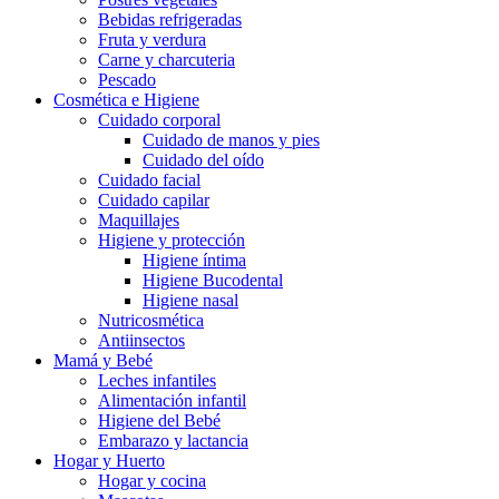
Bebidas refrigeradas
Fruta y verdura
Carne y charcuteria
Pescado
Cosmética e Higiene
Cuidado corporal
Cuidado de manos y pies
Cuidado del oído
Cuidado facial
Cuidado capilar
Maquillajes
Higiene y protección
Higiene íntima
Higiene Bucodental
Higiene nasal
Nutricosmética
Antiinsectos
Mamá y Bebé
Leches infantiles
Alimentación infantil
Higiene del Bebé
Embarazo y lactancia
Hogar y Huerto
Hogar y cocina