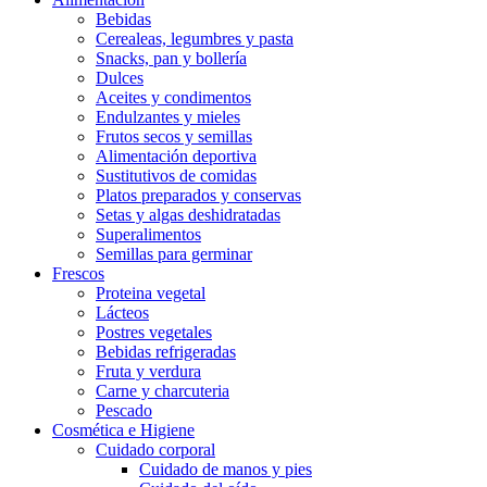
Bebidas
Cerealeas, legumbres y pasta
Snacks, pan y bollería
Dulces
Aceites y condimentos
Endulzantes y mieles
Frutos secos y semillas
Alimentación deportiva
Sustitutivos de comidas
Platos preparados y conservas
Setas y algas deshidratadas
Superalimentos
Semillas para germinar
Frescos
Proteina vegetal
Lácteos
Postres vegetales
Bebidas refrigeradas
Fruta y verdura
Carne y charcuteria
Pescado
Cosmética e Higiene
Cuidado corporal
Cuidado de manos y pies