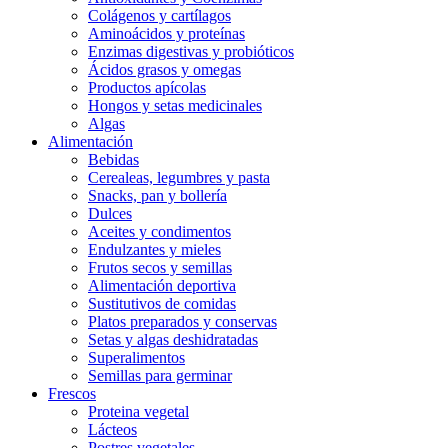
Colágenos y cartílagos
Aminoácidos y proteínas
Enzimas digestivas y probióticos
Ácidos grasos y omegas
Productos apícolas
Hongos y setas medicinales
Algas
Alimentación
Bebidas
Cerealeas, legumbres y pasta
Snacks, pan y bollería
Dulces
Aceites y condimentos
Endulzantes y mieles
Frutos secos y semillas
Alimentación deportiva
Sustitutivos de comidas
Platos preparados y conservas
Setas y algas deshidratadas
Superalimentos
Semillas para germinar
Frescos
Proteina vegetal
Lácteos
Postres vegetales