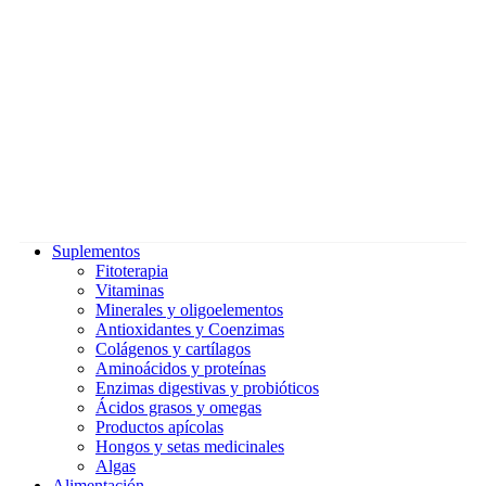
Suplementos
Fitoterapia
Vitaminas
Minerales y oligoelementos
Antioxidantes y Coenzimas
Colágenos y cartílagos
Aminoácidos y proteínas
Enzimas digestivas y probióticos
Ácidos grasos y omegas
Productos apícolas
Hongos y setas medicinales
Algas
Alimentación