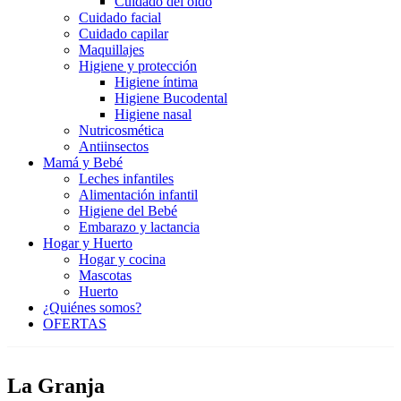
Cuidado del oído
Cuidado facial
Cuidado capilar
Maquillajes
Higiene y protección
Higiene íntima
Higiene Bucodental
Higiene nasal
Nutricosmética
Antiinsectos
Mamá y Bebé
Leches infantiles
Alimentación infantil
Higiene del Bebé
Embarazo y lactancia
Hogar y Huerto
Hogar y cocina
Mascotas
Huerto
¿Quiénes somos?
OFERTAS
La Granja