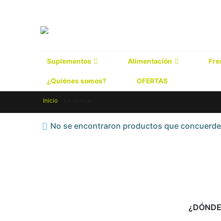
Suplementos
Alimentación
Fre
¿Quiénes somos?
OFERTAS
Inicio
La Granja
No se encontraron productos que concuerden
Pro-Tik Inmuno 30 Cápsulas Espadiet
0
out of 5
20,49
€
¿DÓNDE