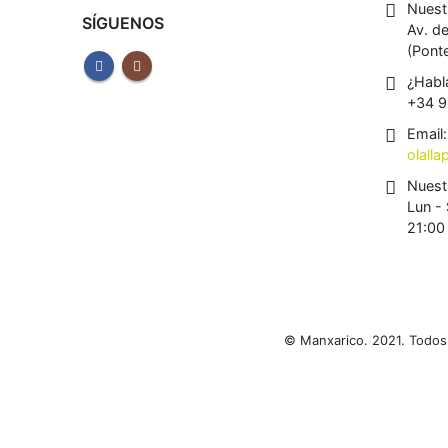
Nuestr
ALGAS Y SETAS ALGAMAR 100 g
SÍGUENOS
Av. d
(Pont
0
out of 5
7,49
€
¿Habl
JABÓN DE ALEPO ZANABILI 20% DE LAUREL 150 G
+34 9
Email:
0
out of 5
8,49
€
olall
Nuest
Lun - 
21:00
© Manxarico. 2021. Todos