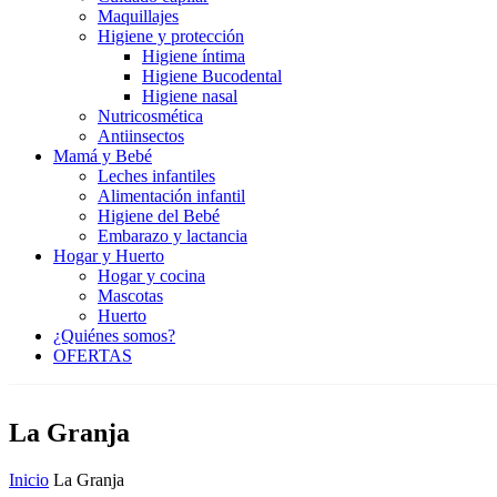
Maquillajes
Higiene y protección
Higiene íntima
Higiene Bucodental
Higiene nasal
Nutricosmética
Antiinsectos
Mamá y Bebé
Leches infantiles
Alimentación infantil
Higiene del Bebé
Embarazo y lactancia
Hogar y Huerto
Hogar y cocina
Mascotas
Huerto
¿Quiénes somos?
OFERTAS
La Granja
Inicio
La Granja