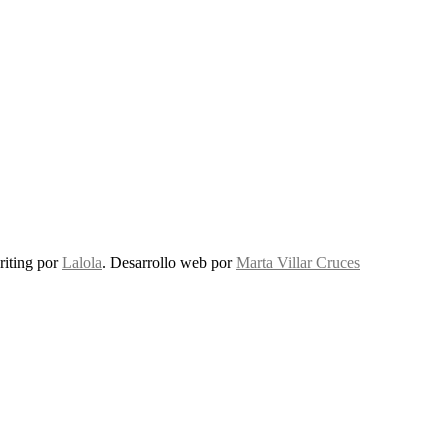
riting por
Lalola
. Desarrollo web por
Marta Villar Cruces