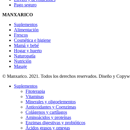
Pago seguro
MANXARICO
Suplementos
Alimentación
Frescos
Cosmética e higiene
Mamá y bebé
Hogar y huerto
Naturopatía
Nutrición
Masaje
© Manxarico. 2021. Todos los derechos reservados. Diseño y Copyw
Suplementos
Fitoterapia
Vitaminas
Minerales y oligoelementos
Antioxidantes y Coenzimas
Colágenos y cartílagos
Aminoácidos y proteínas
Enzimas digestivas y probióticos
Ácidos grasos y omegas