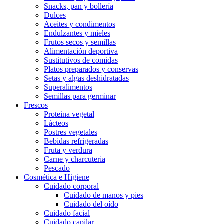
Snacks, pan y bollería
Dulces
Aceites y condimentos
Endulzantes y mieles
Frutos secos y semillas
Alimentación deportiva
Sustitutivos de comidas
Platos preparados y conservas
Setas y algas deshidratadas
Superalimentos
Semillas para germinar
Frescos
Proteina vegetal
Lácteos
Postres vegetales
Bebidas refrigeradas
Fruta y verdura
Carne y charcuteria
Pescado
Cosmética e Higiene
Cuidado corporal
Cuidado de manos y pies
Cuidado del oído
Cuidado facial
Cuidado capilar