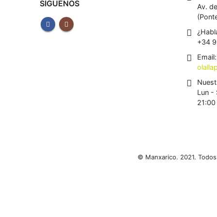
SÍGUENOS
Av. d
(Pont
¿Habl
+34 9
Email:
olall
Nuest
Lun - 
21:00
© Manxarico. 2021. Todos