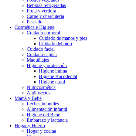
Bebidas refrigeradas
Fruta y verdura
Carne y charcuteria
Pescado
Cosmética e Higiene
Cuidado corporal
Cuidado de manos y pies
Cuidado del oído
Cuidado facial
Cuidado capilar
Maquillajes
Higiene y protección
Higiene íntima
Higiene Bucodental
Higiene nasal
Nutricosmética
Antiinsectos
Mamá y Bebé
Leches infantiles
Alimentación infantil
Higiene del Bebé
Embarazo y lactancia
Hogar y Huerto
Hogar y cocina