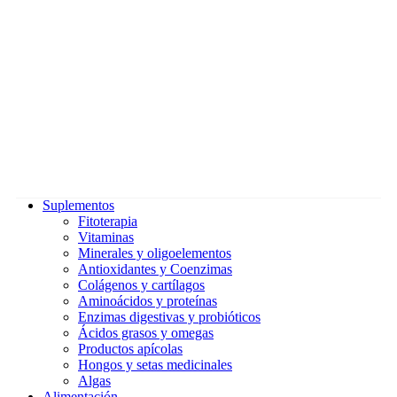
Suplementos
Fitoterapia
Vitaminas
Minerales y oligoelementos
Antioxidantes y Coenzimas
Colágenos y cartílagos
Aminoácidos y proteínas
Enzimas digestivas y probióticos
Ácidos grasos y omegas
Productos apícolas
Hongos y setas medicinales
Algas
Alimentación