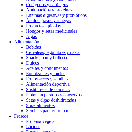
Colágenos y cartílagos
Aminoácidos y proteínas
Enzimas digestivas y probióticos
Ácidos grasos y omegas
Productos apícolas
Hongos y setas medicinales
Algas
Alimentación
Bebidas
Cerealeas, legumbres y pasta
Snacks, pan y bollería
Dulces
Aceites y condimentos
Endulzantes y mieles
Frutos secos y semillas
Alimentación deportiva
Sustitutivos de comidas
Platos preparados y conservas
Setas y algas deshidratadas
Superalimentos
Semillas para germinar
Frescos
Proteina vegetal
Lácteos
Postres vegetales