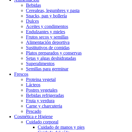
Bebidas
Cerealeas, legumbres y pasta
Snacks, pan y bollería
Dulces
Aceites y condimentos
Endulzantes y mieles
Frutos secos y semillas
Alimentación deportiva
Sustitutivos de comidas
Platos preparados y conservas
Setas y algas deshidratadas
Superalimentos
Semillas para germinar
Frescos
Proteina vegetal
Lácteos
Postres vegetales
Bebidas refrigeradas
Fruta y verdura
Carne y charcuteria
Pescado
Cosmética e Higiene
Cuidado corporal
Cuidado de manos y pies