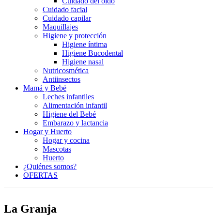
Cuidado del oído
Cuidado facial
Cuidado capilar
Maquillajes
Higiene y protección
Higiene íntima
Higiene Bucodental
Higiene nasal
Nutricosmética
Antiinsectos
Mamá y Bebé
Leches infantiles
Alimentación infantil
Higiene del Bebé
Embarazo y lactancia
Hogar y Huerto
Hogar y cocina
Mascotas
Huerto
¿Quiénes somos?
OFERTAS
La Granja