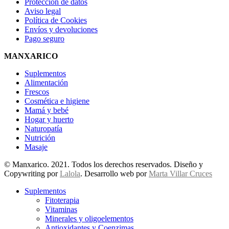
Protección de datos
Aviso legal
Política de Cookies
Envíos y devoluciones
Pago seguro
MANXARICO
Suplementos
Alimentación
Frescos
Cosmética e higiene
Mamá y bebé
Hogar y huerto
Naturopatía
Nutrición
Masaje
© Manxarico. 2021. Todos los derechos reservados. Diseño y
Copywriting por
Lalola
. Desarrollo web por
Marta Villar Cruces
Suplementos
Fitoterapia
Vitaminas
Minerales y oligoelementos
Antioxidantes y Coenzimas