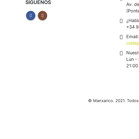
SÍGUENOS
Av. d
(Pont
¿Habl
+34 9
Email:
olall
Nuest
Lun - 
21:00
© Manxarico. 2021. Todos