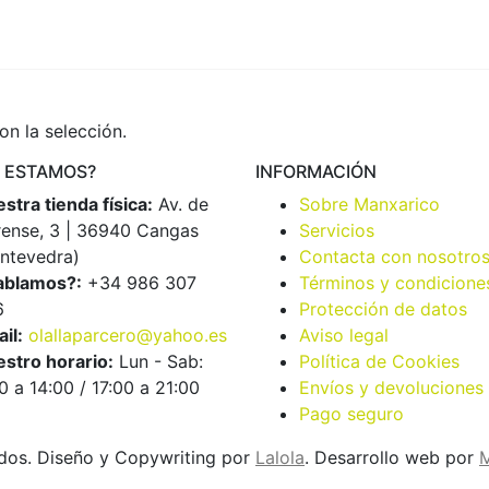
n la selección.
 ESTAMOS?
INFORMACIÓN
stra tienda física:
Av. de
Sobre Manxarico
ense, 3 | 36940 Cangas
Servicios
ntevedra)
Contacta con nosotro
ablamos?:
+34 986 307
Términos y condicione
6
Protección de datos
il:
olallaparcero@yahoo.es
Aviso legal
stro horario:
Lun - Sab:
Política de Cookies
0 a 14:00 / 17:00 a 21:00
Envíos y devoluciones
Pago seguro
dos. Diseño y Copywriting por
Lalola
. Desarrollo web por
M