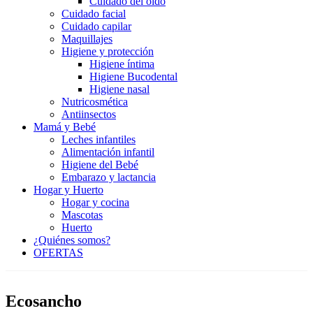
Cuidado del oído
Cuidado facial
Cuidado capilar
Maquillajes
Higiene y protección
Higiene íntima
Higiene Bucodental
Higiene nasal
Nutricosmética
Antiinsectos
Mamá y Bebé
Leches infantiles
Alimentación infantil
Higiene del Bebé
Embarazo y lactancia
Hogar y Huerto
Hogar y cocina
Mascotas
Huerto
¿Quiénes somos?
OFERTAS
Ecosancho