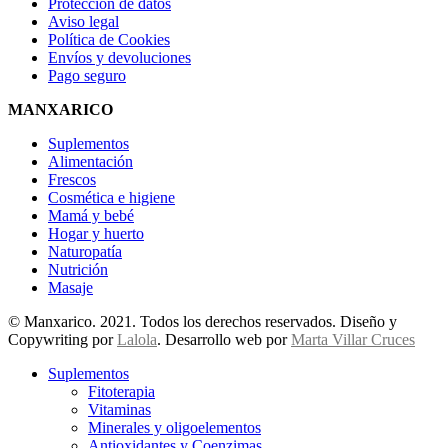
Protección de datos
Aviso legal
Política de Cookies
Envíos y devoluciones
Pago seguro
MANXARICO
Suplementos
Alimentación
Frescos
Cosmética e higiene
Mamá y bebé
Hogar y huerto
Naturopatía
Nutrición
Masaje
© Manxarico. 2021. Todos los derechos reservados. Diseño y
Copywriting por
Lalola
. Desarrollo web por
Marta Villar Cruces
Suplementos
Fitoterapia
Vitaminas
Minerales y oligoelementos
Antioxidantes y Coenzimas