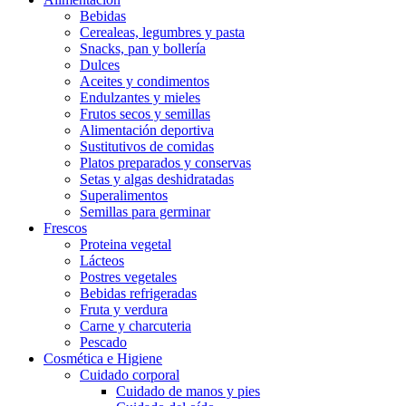
Bebidas
Cerealeas, legumbres y pasta
Snacks, pan y bollería
Dulces
Aceites y condimentos
Endulzantes y mieles
Frutos secos y semillas
Alimentación deportiva
Sustitutivos de comidas
Platos preparados y conservas
Setas y algas deshidratadas
Superalimentos
Semillas para germinar
Frescos
Proteina vegetal
Lácteos
Postres vegetales
Bebidas refrigeradas
Fruta y verdura
Carne y charcuteria
Pescado
Cosmética e Higiene
Cuidado corporal
Cuidado de manos y pies