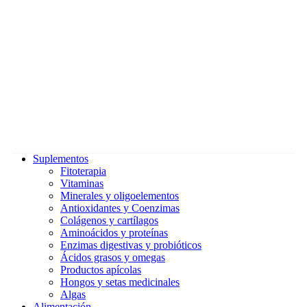
Suplementos
Fitoterapia
Vitaminas
Minerales y oligoelementos
Antioxidantes y Coenzimas
Colágenos y cartílagos
Aminoácidos y proteínas
Enzimas digestivas y probióticos
Ácidos grasos y omegas
Productos apícolas
Hongos y setas medicinales
Algas
Alimentación