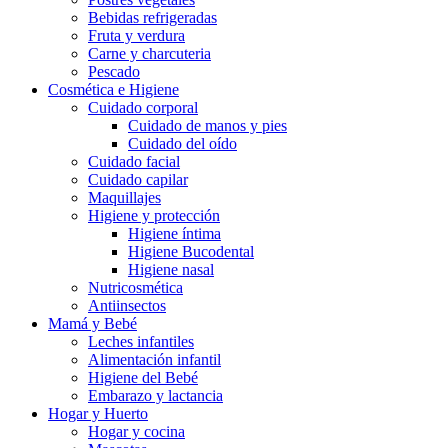
Bebidas refrigeradas
Fruta y verdura
Carne y charcuteria
Pescado
Cosmética e Higiene
Cuidado corporal
Cuidado de manos y pies
Cuidado del oído
Cuidado facial
Cuidado capilar
Maquillajes
Higiene y protección
Higiene íntima
Higiene Bucodental
Higiene nasal
Nutricosmética
Antiinsectos
Mamá y Bebé
Leches infantiles
Alimentación infantil
Higiene del Bebé
Embarazo y lactancia
Hogar y Huerto
Hogar y cocina