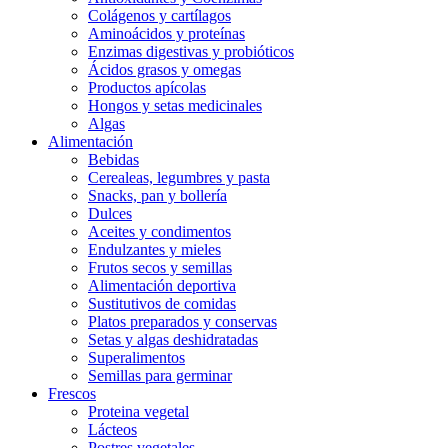
Colágenos y cartílagos
Aminoácidos y proteínas
Enzimas digestivas y probióticos
Ácidos grasos y omegas
Productos apícolas
Hongos y setas medicinales
Algas
Alimentación
Bebidas
Cerealeas, legumbres y pasta
Snacks, pan y bollería
Dulces
Aceites y condimentos
Endulzantes y mieles
Frutos secos y semillas
Alimentación deportiva
Sustitutivos de comidas
Platos preparados y conservas
Setas y algas deshidratadas
Superalimentos
Semillas para germinar
Frescos
Proteina vegetal
Lácteos
Postres vegetales