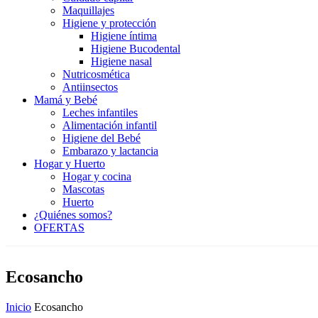
Maquillajes
Higiene y protección
Higiene íntima
Higiene Bucodental
Higiene nasal
Nutricosmética
Antiinsectos
Mamá y Bebé
Leches infantiles
Alimentación infantil
Higiene del Bebé
Embarazo y lactancia
Hogar y Huerto
Hogar y cocina
Mascotas
Huerto
¿Quiénes somos?
OFERTAS
Ecosancho
Inicio
Ecosancho