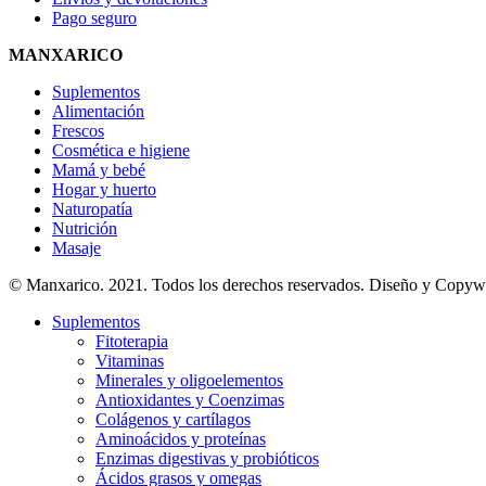
Pago seguro
MANXARICO
Suplementos
Alimentación
Frescos
Cosmética e higiene
Mamá y bebé
Hogar y huerto
Naturopatía
Nutrición
Masaje
© Manxarico. 2021. Todos los derechos reservados. Diseño y Copyw
Suplementos
Fitoterapia
Vitaminas
Minerales y oligoelementos
Antioxidantes y Coenzimas
Colágenos y cartílagos
Aminoácidos y proteínas
Enzimas digestivas y probióticos
Ácidos grasos y omegas