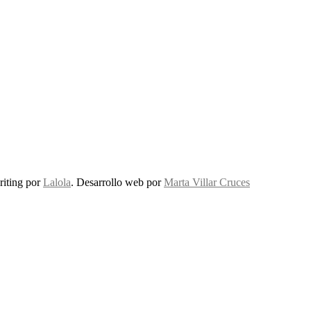
riting por
Lalola
. Desarrollo web por
Marta Villar Cruces