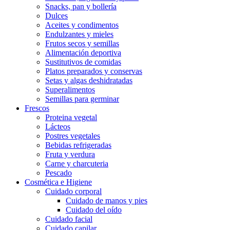
Snacks, pan y bollería
Dulces
Aceites y condimentos
Endulzantes y mieles
Frutos secos y semillas
Alimentación deportiva
Sustitutivos de comidas
Platos preparados y conservas
Setas y algas deshidratadas
Superalimentos
Semillas para germinar
Frescos
Proteina vegetal
Lácteos
Postres vegetales
Bebidas refrigeradas
Fruta y verdura
Carne y charcuteria
Pescado
Cosmética e Higiene
Cuidado corporal
Cuidado de manos y pies
Cuidado del oído
Cuidado facial
Cuidado capilar