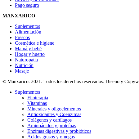
Pago seguro
MANXARICO
Suplementos
Alimentación
Frescos
Cosmética e higiene
Mamá y bebé
Hogar y huerto
Naturopatía
Nutrición
Masaje
© Manxarico. 2021. Todos los derechos reservados. Diseño y Copyw
Suplementos
Fitoterapia
Vitaminas
Minerales y oligoelementos
Antioxidantes y Coenzimas
Colágenos y cartílagos
Aminoácidos y proteínas
Enzimas digestivas y probióticos
Ácidos grasos y omegas