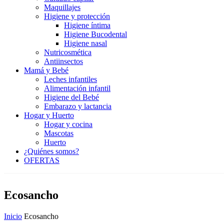
Maquillajes
Higiene y protección
Higiene íntima
Higiene Bucodental
Higiene nasal
Nutricosmética
Antiinsectos
Mamá y Bebé
Leches infantiles
Alimentación infantil
Higiene del Bebé
Embarazo y lactancia
Hogar y Huerto
Hogar y cocina
Mascotas
Huerto
¿Quiénes somos?
OFERTAS
Ecosancho
Inicio
Ecosancho