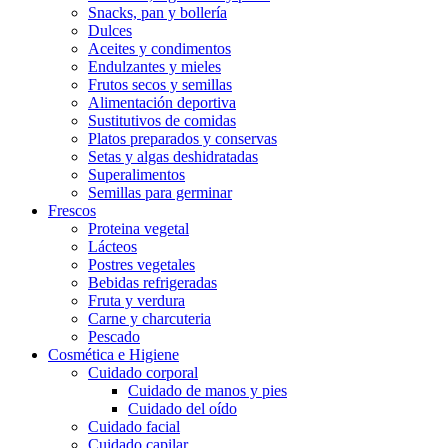
Snacks, pan y bollería
Dulces
Aceites y condimentos
Endulzantes y mieles
Frutos secos y semillas
Alimentación deportiva
Sustitutivos de comidas
Platos preparados y conservas
Setas y algas deshidratadas
Superalimentos
Semillas para germinar
Frescos
Proteina vegetal
Lácteos
Postres vegetales
Bebidas refrigeradas
Fruta y verdura
Carne y charcuteria
Pescado
Cosmética e Higiene
Cuidado corporal
Cuidado de manos y pies
Cuidado del oído
Cuidado facial
Cuidado capilar