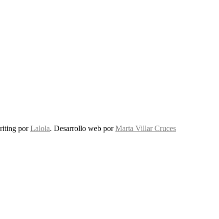
riting por
Lalola
. Desarrollo web por
Marta Villar Cruces