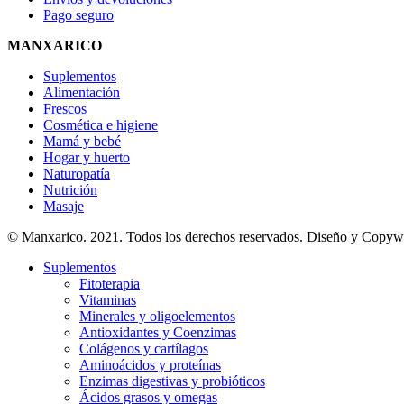
Pago seguro
MANXARICO
Suplementos
Alimentación
Frescos
Cosmética e higiene
Mamá y bebé
Hogar y huerto
Naturopatía
Nutrición
Masaje
© Manxarico. 2021. Todos los derechos reservados. Diseño y Copyw
Suplementos
Fitoterapia
Vitaminas
Minerales y oligoelementos
Antioxidantes y Coenzimas
Colágenos y cartílagos
Aminoácidos y proteínas
Enzimas digestivas y probióticos
Ácidos grasos y omegas