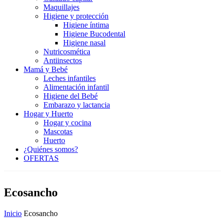
Maquillajes
Higiene y protección
Higiene íntima
Higiene Bucodental
Higiene nasal
Nutricosmética
Antiinsectos
Mamá y Bebé
Leches infantiles
Alimentación infantil
Higiene del Bebé
Embarazo y lactancia
Hogar y Huerto
Hogar y cocina
Mascotas
Huerto
¿Quiénes somos?
OFERTAS
Ecosancho
Inicio
Ecosancho