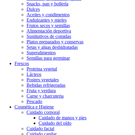
Snacks, pan y bollería
Dulces
Aceites y condimentos
Endulzantes y mieles
Frutos secos y semillas
Alimentación deportiva
Sustitutivos de comidas
Platos preparados y conservas
Setas y algas deshidratadas
Superalimentos
Semillas para germinar
Frescos
Proteina vegetal
Lácteos
Postres vegetales
Bebidas refrigeradas
Fruta y verdura
Carne y charcuteria
Pescado
Cosmética e Higiene
Cuidado corporal
Cuidado de manos y pies
Cuidado del oído
Cuidado facial
Cuidado capilar