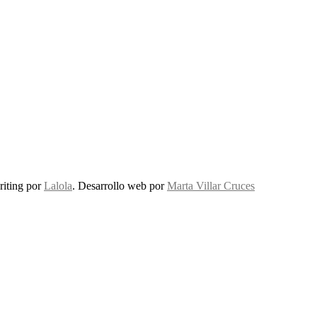
riting por
Lalola
. Desarrollo web por
Marta Villar Cruces