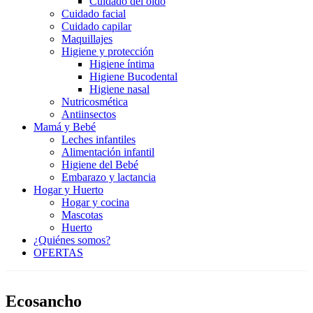
Cuidado del oído
Cuidado facial
Cuidado capilar
Maquillajes
Higiene y protección
Higiene íntima
Higiene Bucodental
Higiene nasal
Nutricosmética
Antiinsectos
Mamá y Bebé
Leches infantiles
Alimentación infantil
Higiene del Bebé
Embarazo y lactancia
Hogar y Huerto
Hogar y cocina
Mascotas
Huerto
¿Quiénes somos?
OFERTAS
Ecosancho