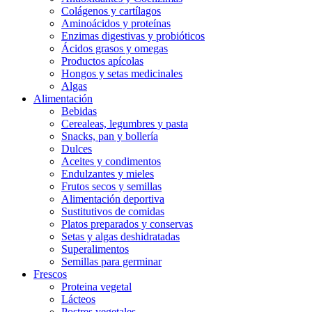
Colágenos y cartílagos
Aminoácidos y proteínas
Enzimas digestivas y probióticos
Ácidos grasos y omegas
Productos apícolas
Hongos y setas medicinales
Algas
Alimentación
Bebidas
Cerealeas, legumbres y pasta
Snacks, pan y bollería
Dulces
Aceites y condimentos
Endulzantes y mieles
Frutos secos y semillas
Alimentación deportiva
Sustitutivos de comidas
Platos preparados y conservas
Setas y algas deshidratadas
Superalimentos
Semillas para germinar
Frescos
Proteina vegetal
Lácteos
Postres vegetales