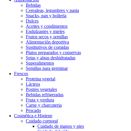
Bebidas
Cerealeas, legumbres y pasta
Snacks, pan y bollería
Dulces
Aceites y condimentos
Endulzantes y mieles
Frutos secos y semillas
Alimentación deportiva
Sustitutivos de comidas
Platos preparados y conservas
Setas y algas deshidratadas
Superalimentos
Semillas para germinar
Frescos
Proteina vegetal
Lácteos
Postres vegetales
Bebidas refrigeradas
Fruta y verdura
Carne y charcuteria
Pescado
Cosmética e Higiene
Cuidado corporal
Cuidado de manos y pies