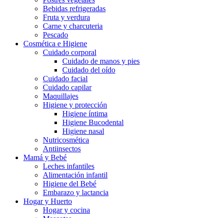
Bebidas refrigeradas
Fruta y verdura
Carne y charcuteria
Pescado
Cosmética e Higiene
Cuidado corporal
Cuidado de manos y pies
Cuidado del oído
Cuidado facial
Cuidado capilar
Maquillajes
Higiene y protección
Higiene íntima
Higiene Bucodental
Higiene nasal
Nutricosmética
Antiinsectos
Mamá y Bebé
Leches infantiles
Alimentación infantil
Higiene del Bebé
Embarazo y lactancia
Hogar y Huerto
Hogar y cocina