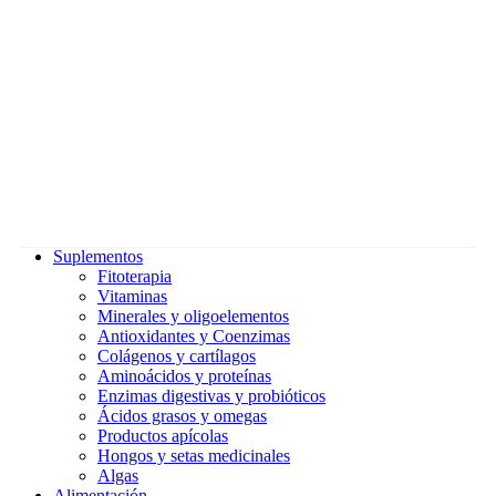
Suplementos
Fitoterapia
Vitaminas
Minerales y oligoelementos
Antioxidantes y Coenzimas
Colágenos y cartílagos
Aminoácidos y proteínas
Enzimas digestivas y probióticos
Ácidos grasos y omegas
Productos apícolas
Hongos y setas medicinales
Algas
Alimentación