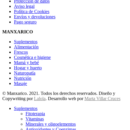
Protección de datos
Aviso legal
Política de Cookies
Envíos y devoluciones
Pago seguro
MANXARICO
Suplementos
Alimentación
Frescos
Cosmética e higiene
Mamá y bebé
Hogar y huerto
Naturopatía
Nutrición
Masaje
© Manxarico. 2021. Todos los derechos reservados. Diseño y
Copywriting por
Lalola
. Desarrollo web por
Marta Villar Cruces
Suplementos
Fitoterapia
Vitaminas
Minerales y oligoelementos
Antioxidantes y Coenzimas